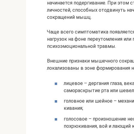
начинается подергивание. При этом 
личностей, способных отодвинуть нач
сокращений мышц.
Чаще всего симптоматика появляетс
нагрузок на фоне переутомления или 
психоэмоциональной травмы.
Внешние признаки мышечного сокра
локализованы в зоне формирования н
лицевое – дергания глаза, век
самораскрытие рта или шевел
головное или шейное – механ
кивания;
голосовое – произношение нес
похрюкивания, вой и лающий 