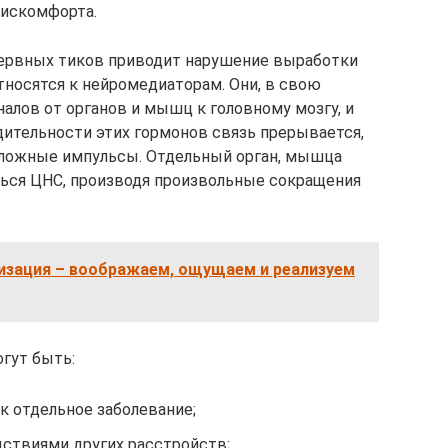
дискомфорта.
 нервных тиков приводит нарушение выработки
тносятся к нейромедиаторам. Они, в свою
алов от органов и мышц к головному мозгу, и
дительности этих гормонов связь прерывается,
 ложные импульсы. Отдельный орган, мышца
ться ЦНС, производя произвольные сокращения
лизация – воображаем, ощущаем и реализуем
гут быть:
к отдельное заболевание;
ствиями других расстройств;