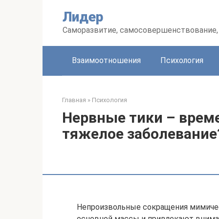
Перейти
Лидер
к
контенту
Саморазвитие, самосовершенствование, 
Взаимоотношения
Психология
Главная
»
Психология
Нервные тики – врем
тяжелое заболевание
Непроизвольные сокращения мимиче
основной массы и привлекают внима