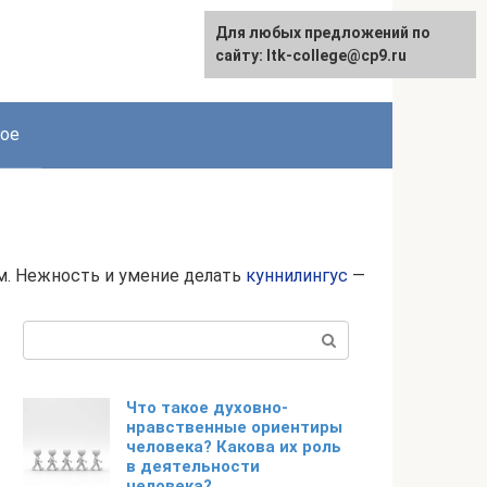
Для любых предложений по
сайту: ltk-college@cp9.ru
ое
м. Нежность и умение делать
куннилингус
—
Поиск:
Что такое духовно-
нравственные ориентиры
человека? Какова их роль
в деятельности
человека?