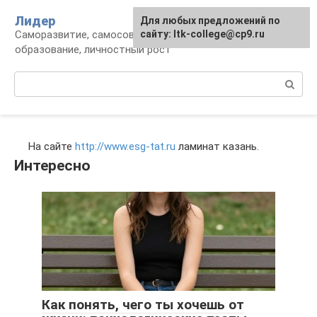
Перейти
Лидер
Для любых предложений по
к
Саморазвитие, самосовершенствование,
сайту: ltk-college@cp9.ru
контенту
образование, личностный рост
Поиск:
На сайте
http://www.esg-tat.ru
ламинат казань.
Интересно
Как понять, чего ты хочешь от