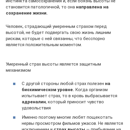
инстинкта самосохранения и, если боязнь высоты не
становится патологичной, то она
направлена на
сохранение жизни.
Человек, страдающий умеренным страхом перед
высотой, не будет подвергать свою жизнь лишним
рискам, которые с ней связанны, что бесспорно
является положительным моментом.
Умеренный страх высоты является защитным
механизмом
С другой стороны любой страх полезен
на
биохимическом уровне.
Когда организм
испытывает страх, то в кровь выбрасывается
адреналин
, который приносит чувство
удовольствия
Именно поэтому многие любят пощекотать
нервы просмотром фильмов ужасов. Не является
исключением и
страх высоты
— прибывание на