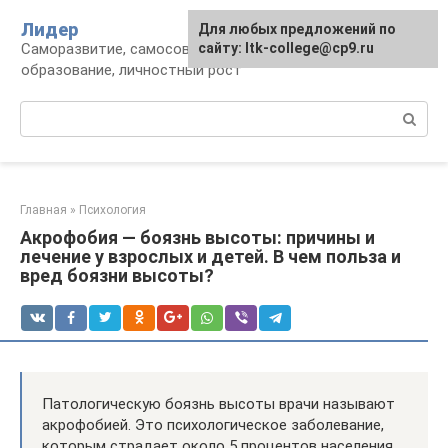
Перейти
Лидер
Для любых предложений по
к
Саморазвитие, самосовершенствование,
сайту: ltk-college@cp9.ru
контенту
образование, личностный рост
Поиск:
Главная
»
Психология
Акрофобия — боязнь высоты: причины и
лечение у взрослых и детей. В чем польза и
вред боязни высоты?
Патологическую боязнь высоты врачи называют
акрофобией. Это психологическое заболевание,
которым страдает около 5 процентов населения