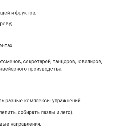
ощей и фруктов;
реву;
ентах.
ртсменов, секретарей, танцоров, ювелиров,
онвейерного производства.
ть разные комплексы упражнений.
епить, собирать пазлы и лего).
вые направления.