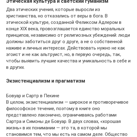
Этическая культура и светский гуманизм
Два этических учения, которые выросли из
христианства, но отказались от веры в бога. В
этической культуре, созданной Феликсом Адлером в
конце XIX века, провозглашается единство моральных
принципов, независимо от религиозных убеждений: люди
должны заботиться друг о друге, а не о собственной
наживе и личных интересах. Действовать нужно не как
эгоист и не как альтруист, но, в первую очередь, так,
чтобы выявить лучшие качества и уникальность в себе и
в других.
Экзистенциализм и прагматизм
Бовуар и Сартр в Пекине
В целом, экзистенциализм — широкое и противоречивое
философское течение, поэтому в книге оно
представлено лаконично, ограничиваясь работами
Сартра и Симоны де Бовуар. В двух словах, «хорошая
жизнь» в их понимании — это та, в которой мы
становимся тем, что мы есть на самом деле. Общество