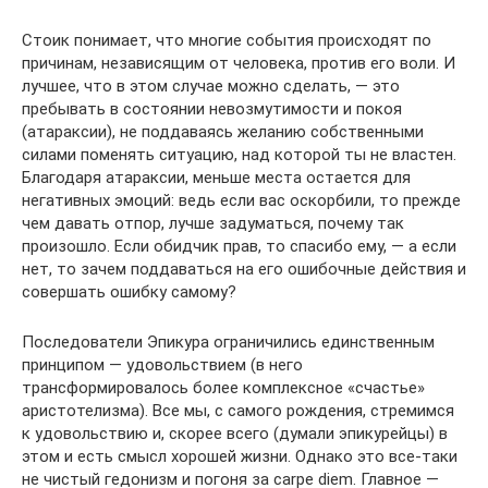
Стоик понимает, что многие события происходят по
причинам, независящим от человека, против его воли. И
лучшее, что в этом случае можно сделать, — это
пребывать в состоянии невозмутимости и покоя
(атараксии), не поддаваясь желанию собственными
силами поменять ситуацию, над которой ты не властен.
Благодаря атараксии, меньше места остается для
негативных эмоций: ведь если вас оскорбили, то прежде
чем давать отпор, лучше задуматься, почему так
произошло. Если обидчик прав, то спасибо ему, — а если
нет, то зачем поддаваться на его ошибочные действия и
совершать ошибку самому?
Последователи Эпикура ограничились единственным
принципом — удовольствием (в него
трансформировалось более комплексное «счастье»
аристотелизма). Все мы, с самого рождения, стремимся
к удовольствию и, скорее всего (думали эпикурейцы) в
этом и есть смысл хорошей жизни. Однако это все-таки
не чистый гедонизм и погоня за carpe diem. Главное —