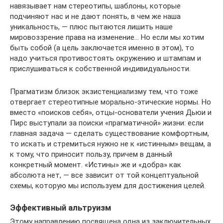
навязывает нам стереотипы, шаблоны, которые
подчиняют нас и не дают понять, в чем же наша
уникальность, — плюс пытаются лишить наше
мировоззрение права на изменение… Но если мы хотим
быть собой (а цель заключается именно в этом), то
надо учиться противостоять окружению и штампам и
прислушиваться к собственной индивидуальности.
Прагматизм близок экзистенциализму тем, что тоже
отвергает стереотипные морально-этические нормы. Но
вместо «поисков себя», отцы-основатели учения Дьюи и
Пирс выступали за поиски «прагматичной» жизни: если
главная задача — сделать существование комфортным,
то искать и стремиться нужно не к «истинным» вещам, а
к тому, что приносит пользу, причем в данный
конкретный момент. «Истины» же и «добра» как
абсолюта нет, — все зависит от той концептуальной
схемы, которую мы используем для достижения целей.
Эффективный альтруизм
Этому направлению посвящена одна из заключительных