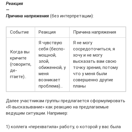
Реакция
—
Причина напряжения
(без интерпретации):
Событие
Реакция
Причина напряжения
Я чувствую
Я не могу
себя (беспо­
сосредоточиться, я
Когда вы
мощной,
хочу и не могу
кричи­те
злой,
высказать вам свою
(говорите,
обижен­ной, у
точку зрения, потому
де-
меня
что у меня были
ггаете)..
возникает
совершенно дру­гие
проблема)…
планы
Далее участникам группы предлагается сформулировать
«Я-высказывание» как реакцию на предлагаемые
ведущим ситуации. Например:
1) коллега «перехватила» работу, о которой у вас была