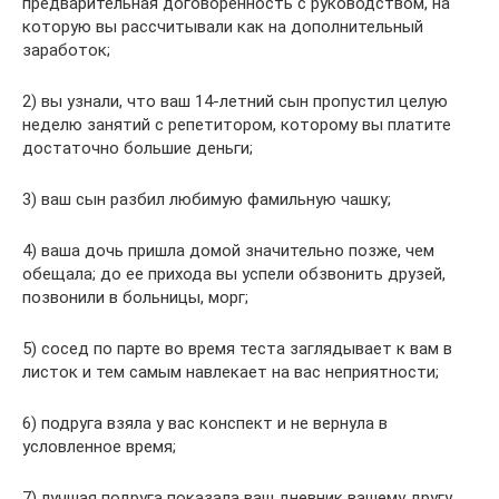
предварительная дого­воренность с руководством, на
которую вы рассчитывали как на дополнительный
заработок;
2) вы узнали, что ваш 14-летний сын пропустил целую
неделю занятий с репе­титором, которому вы платите
достаточно большие деньги;
3) ваш сын разбил любимую фамильную чашку;
4) ваша дочь пришла домой значительно позже, чем
обещала; до ее прихода вы успели обзвонить друзей,
позвонили в больницы, морг;
5) сосед по парте во время теста заглядывает к вам в
листок и тем самым навле­кает на вас неприятности;
6) подруга взяла у вас конспект и не вернула в
условленное время;
7) лучшая подруга показала ваш дневник вашему другу.