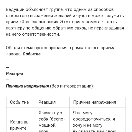
Ведущий объясняет группе, что одним из способов
открытого выражения желаний и чувств может служить
прием «Я-высказывания». Этот прием помогает дать
партнеру по общению обратную связь, не перекладывая
на него ответствен­ности.
Общая схема проговаривания в рамках этого приема
такова:
Событие
—
Реакция
—
Причина напряжения
(без интерпретации):
Событие
Реакция
Причина напряжения
Я чувствую
Я не могу
себя (беспо­
сосредоточиться, я
Когда вы
мощной,
хочу и не могу
кричи­те
злой,
высказать вам свою