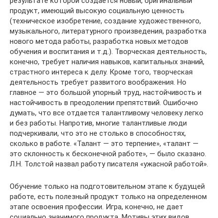
результате которой создается новый, оригинальный
продукт, имеющий высокую социальную ценность
(техническое изобретение, создание художественного,
музыкального, литературного произведения, разработка
нового метода работы, разработка новых методов
обучения и воспитания и т.д.). Творческая деятельность,
конечно, требует наличия навыков, капитальных знаний,
страстного интереса к делу. Кроме того, творческая
деятельность требует развитого воображения. Но
главное — это большой упорный труд, настойчивость и
настойчивость в преодолении препятствий. Ошибочно
думать, что все отдается талантливому человеку легко
и без работы. Напротив, многие талантливые люди
подчеркивали, что это не столько в способностях,
сколько в работе. «Талант — это терпение», «талант —
это склонность к бесконечной работе», — было сказано.
Л.Н. Толстой назвал работу писателя «ужасной работой».
Обучение только на подготовительном этапе к будущей
работе, есть полезный продукт только на определенном
этапе освоения профессии. Игра, конечно, не дает
социально значимого продукта. Мотивы этих видов