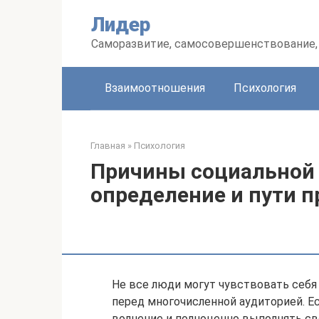
Перейти
Лидер
к
контенту
Саморазвитие, самосовершенствование, 
Взаимоотношения
Психология
Главная
»
Психология
Причины социальной т
определение и пути 
Не все люди могут чувствовать себя
перед многочисленной аудиторией. Е
волнение и полноценно выполнять сво