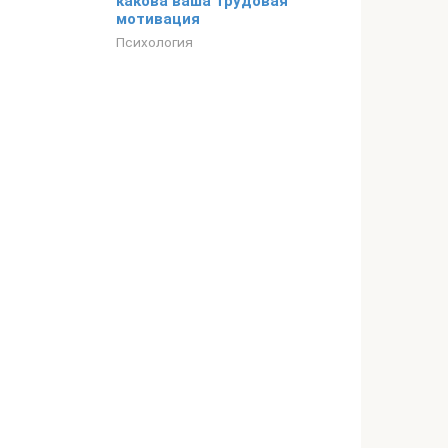
какова ваша трудовая
мотивация
Психология