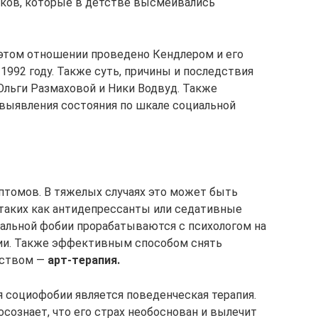
тков, которые в детстве высмеивались
 этом отношении проведено Кендлером и его
в 1992 году. Также суть, причины и последствия
Ольги Размаховой и Ники Водвуд. Также
 выявления состояния по шкале социальной
мптомов. В тяжелых случаях это может быть
 таких как антидепрессанты или седативные
альной фобии прорабатываются с психологом на
пии. Также эффективным способом снять
сством —
арт-терапия.
социофобии является поведенческая терапия.
осознает, что его страх необоснован и вылечит