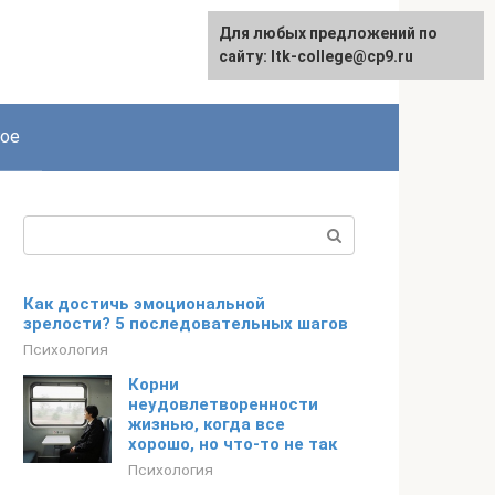
Для любых предложений по
сайту: ltk-college@cp9.ru
ое
Поиск:
Как достичь эмоциональной
зрелости? 5 последовательных шагов
Психология
Корни
неудовлетворенности
жизнью, когда все
хорошо, но что-то не так
Психология