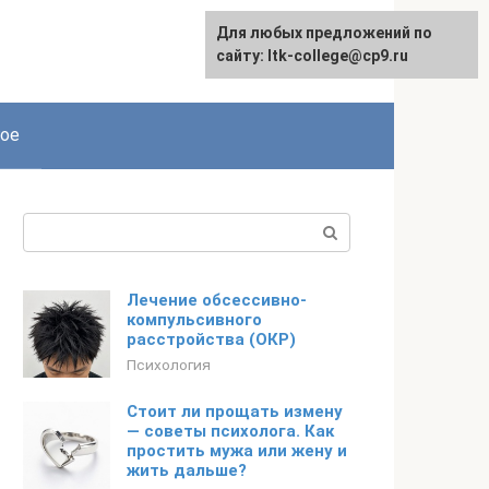
Для любых предложений по
сайту: ltk-college@cp9.ru
ое
Поиск:
Лечение обсессивно-
компульсивного
расстройства (ОКР)
Психология
Стоит ли прощать измену
— советы психолога. Как
простить мужа или жену и
жить дальше?