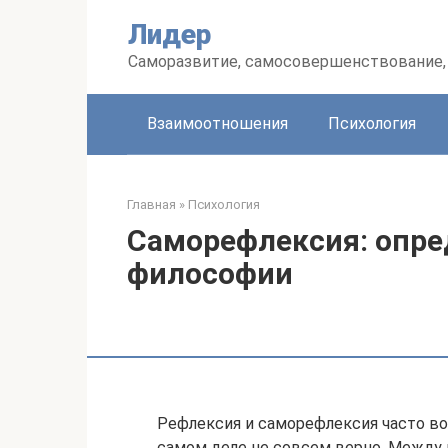
Перейти
Лидер
к
контенту
Саморазвитие, самосовершенствование, 
Взаимоотношения
Психология
Главная
»
Психология
Саморефлексия: опре
философии
Рефлексия и саморефлексия часто во
самом деле не совсем верно. Между н