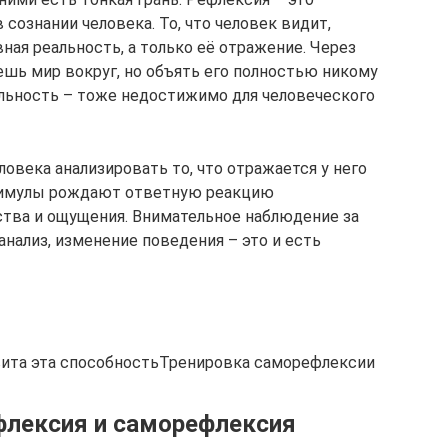
ознании человека. То, что человек видит,
ная реальность, а только её отражение. Через
шь мир вокруг, но объять его полностью никому
еальность – тоже недостижимо для человеческого
овека анализировать то, что отражается у него
тимулы рождают ответную реакцию
вства и ощущения. Внимательное наблюдение за
нализ, изменение поведения – это и есть
звита эта способностьТренировка саморефлексии
флексия и саморефлексия