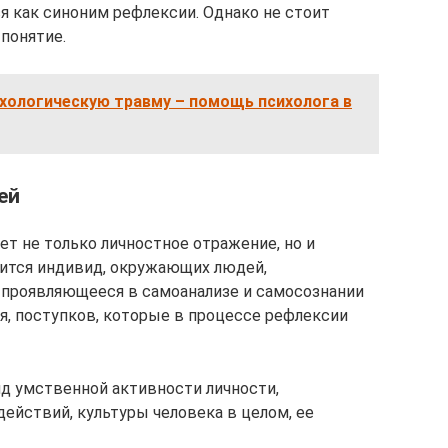
 как синоним рефлексии. Однако не стоит
понятие.
хологическую травму – помощь психолога в
ей
т не только личностное отражение, но и
дится индивид, окружающих людей,
, проявляющееся в самоанализе и самосознании
я, поступков, которые в процессе рефлексии
д умственной активности личности,
ействий, культуры человека в целом, ее