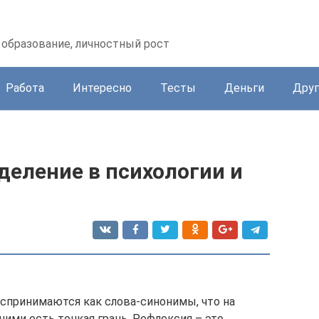
образование, личностный рост
Работа
Интересно
Тесты
Деньги
Друг
деление в психологии и
спринимаются как слова-синонимы, что на
ими есть тонкая грань. Рефлексия – это