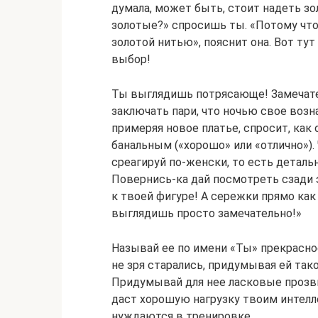
думала, может быть, стоит надеть зо
золотые?» спросишь ты. «Потому что
золотой нитью», пояснит она. Вот ту
выбор!
Ты выглядишь потрясающе! Замечате
заключать пари, что ночью свое возна
примеряя новое платье, спросит, как 
банальным («хорошо» или «отлично»).
среагируй по-женски, то есть деталь
Повернись-ка дай посмотреть сзади э
к твоей фигуре! А сережки прямо как
выглядишь просто замечательно!»
Называй ее по имени «Ты» прекрасно
не зря старались, придумывая ей тако
Придумывай для нее ласковые прозв
даст хорошую нагрузку твоим интел
нуждаются в тренировке.