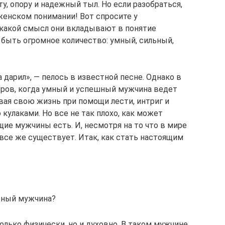
у, опору и надежный тыл. Но если разобраться,
женском понимании! Вот спросите у
 какой смысл они вкладывают в понятие
быть огромное количество: умный, сильный,
а дарил», — пелось в известной песне. Однако в
ров, когда умный и успешный мужчина ведет
ая свою жизнь при помощи лести, интриг и
 кулаками. Но все не так плохо, как может
щие мужчины есть. И, несмотря на то что в мире
 все же существует. Итак, как стать настоящим
ьный мужчина?
лько физически, но и духовно. В таком мужчине