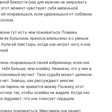
вной близости (как для мужчин не закрывать
в этот момент чувствует себя маленькой
ы ей понравишься, если удержишься от соблазна
скопом.
олезни тут есть чем поживиться. Помажь
ми ее бульоном, приноси апельсины и с умным
Купи ей пластырь, когда она натрет ногу, и она
еной.
ень понравишься своей избраннице, если оно
тебя больше, чем хозяйку. Неважно, что у нее в
 слюнявый мутант. Твоя судьба может целиком
и нет. Знаешь, как рассуждают многие
ли парень не нравится моему Пыжику, этот
тное так, чтобы хозяйка не видела. Когда оно
а подумает, что оно голосует сердцем.
должен понравиться. Максимум она начнет