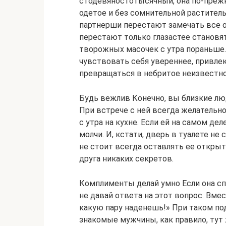
стодевяностотысячный, она по-прежн
одетое и без сомнительной раститель
партнерши перестают замечать все о
перестают только глазастее становят
творожных масочек с утра пораньше.)
чувствовать себя увереннее, привлек
превращаться в небритое неизвестно 
Будь вежлив Конечно, вы близкие лю
При встрече с ней всегда желательно
с утра на кухне. Если ей на самом де
молчи. И, кстати, дверь в туалете не
не стоит всегда оставлять ее открыто
друга никаких секретов.
Комплименты делай умно Если она сп
не давай ответа на этот вопрос. Вмес
какую пару наденешь!» При таком по
знакомые мужчины, как правило, тут 