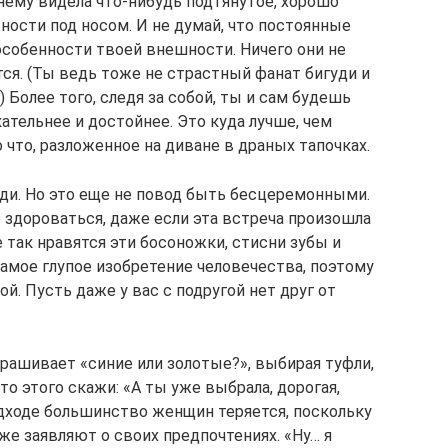
ему видела что-нибудь подтянутое, хорошо
ности под носом. И не думай, что постоянные
собенности твоей внешности. Ничего они не
ся. (Ты ведь тоже не страстный фанат бигуди и
 Более того, следя за собой, ты и сам будешь
ательнее и достойнее. Это куда лучше, чем
что, разложенное на диване в драных тапочках.
ди. Но это еще не повод быть бесцеремонными.
 здороваться, даже если эта встреча произошла
ле так нравятся эти босоножки, стисни зубы и
 самое глупое изобретение человечества, поэтому
й. Пусть даже у вас с подругой нет друг от
рашивает «синие или золотые?», выбирая туфли,
то этого скажи: «А ты уже выбрала, дорогая,
дходе большинство женщин теряется, поскольку
же заявляют о своих предпочтениях. «Ну… я