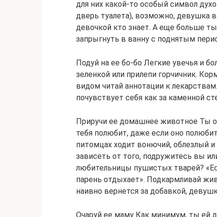
для них какой-то особый символ духо
дверь туалета), возможно, девушка 
девочкой кто знает. А еще больше т
запрыгнуть в ванну с поднятым пери
Подуй на ее бо-бо Легкие увечья и б
зеленкой или прилепи горчичник. Кор
видом читай аннотации к лекарствам. 
почувствует себя как за каменной ст
Приручи ее домашнее животное Ты оч
тебя полюбит, даже если оно полюбит 
питомцах ходит вонючий, облезлый и
зависеть от того, подружитесь вы ил
любительницы пушистых тварей? «Ес
парень отдыхает». Подкармливай живо
наивно вернется за добавкой, девушк
Очаруй ее маму Как минимум, ты ей 