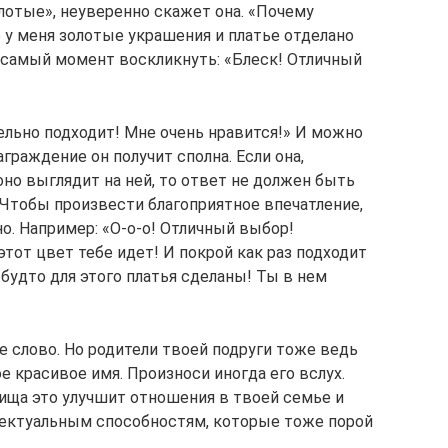
лотые», неуверенно скажет она. «Почему
 у меня золотые украшения и платье отделано
т самый момент воскликнуть: «Блеск! Отличный
льно подходит! Мне очень нравится!» И можно
граждение он получит сполна. Если она,
оно выглядит на ней, то ответ не должен быть
 Чтобы произвести благоприятное впечатление,
но. Например: «О-о-о! Отличный выбор!
тот цвет тебе идет! И покрой как раз подходит
 будто для этого платья сделаны! Ты в нем
е слово. Но родители твоей подруги тоже ведь
е красивое имя. Произноси иногда его вслух.
ища это улучшит отношения в твоей семье и
лектуальным способностям, которые тоже порой