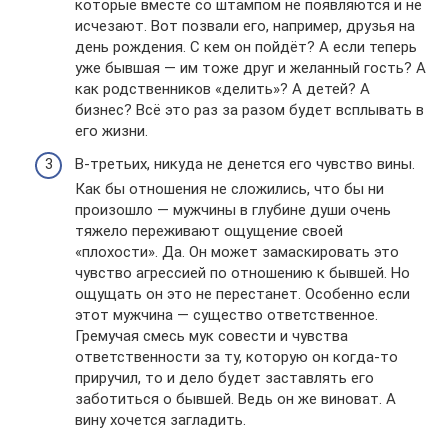
которые вместе со штампом не появляются и не
исчезают. Вот позвали его, например, друзья на
день рождения. С кем он пойдёт? А если теперь
уже бывшая — им тоже друг и желанный гость? А
как родственников «делить»? А детей? А
бизнес? Всё это раз за разом будет всплывать в
его жизни.
В-третьих, никуда не денется его чувство вины.
Как бы отношения не сложились, что бы ни
произошло — мужчины в глубине души очень
тяжело переживают ощущение своей
«плохости». Да. Он может замаскировать это
чувство агрессией по отношению к бывшей. Но
ощущать он это не перестанет. Особенно если
этот мужчина — существо ответственное.
Гремучая смесь мук совести и чувства
ответственности за ту, которую он когда-то
приручил, то и дело будет заставлять его
заботиться о бывшей. Ведь он же виноват. А
вину хочется загладить.