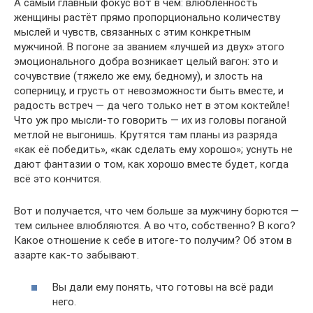
А самый главный фокус вот в чём: влюблённость
женщины растёт прямо пропорционально количеству
мыслей и чувств, связанных с этим конкретным
мужчиной. В погоне за званием «лучшей из двух» этого
эмоционального добра возникает целый вагон: это и
сочувствие (тяжело же ему, бедному), и злость на
соперницу, и грусть от невозможности быть вместе, и
радость встреч — да чего только нет в этом коктейле!
Что уж про мысли-то говорить — их из головы поганой
метлой не выгонишь. Крутятся там планы из разряда
«как её победить», «как сделать ему хорошо»; уснуть не
дают фантазии о том, как хорошо вместе будет, когда
всё это кончится.
Вот и получается, что чем больше за мужчину борются —
тем сильнее влюбляются. А во что, собственно? В кого?
Какое отношение к себе в итоге-то получим? Об этом в
азарте как-то забывают.
Вы дали ему понять, что готовы на всё ради
него.