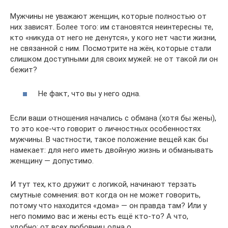
Мужчины не уважают женщин, которые полностью от
них зависят. Более того: им становятся неинтересны те,
кто «никуда от него не денутся», у кого нет части жизни,
не связанной с ним. Посмотрите на жён, которые стали
слишком доступными для своих мужей: не от такой ли он
бежит?
Не факт, что вы у него одна.
Если ваши отношения начались с обмана (хотя бы жены),
то это кое-что говорит о личностных особенностях
мужчины. В частности, такое положение вещей как бы
намекает: для него иметь двойную жизнь и обманывать
женщину — допустимо.
И тут тех, кто дружит с логикой, начинают терзать
смутные сомнения: вот когда он не может говорить,
потому что находится «дома» — он правда там? Или у
него помимо вас и жены есть ещё кто-то? А что,
удобно: от всех любовниц одна о.