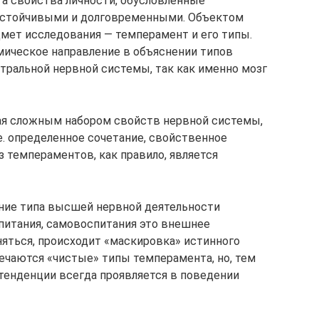
 а свойства личности, обусловленные
устойчивыми и долговременными. Объектом
дмет исследования — темперамент и его типы.
омическое направление в объяснении типов
тральной нервной системы, так как именно мозг
дая сложным набором свойств нервной системы,
е. определенное сочетание, свойственное
 темпераментов, как правило, является
ние типа высшей нервной деятельности
спитания, самовоспитания это внешнее
яться, происходит «маскировка» истинного
ечаются «чистые» типы темперамента, но, тем
 тенденции всегда проявляется в поведении