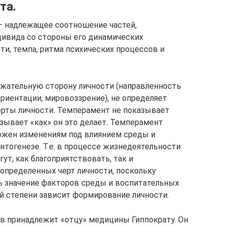
та.
– надлежащее соотношение частей,
дивида со стороны его динамических
ти, темпа, ритма психических процессов и
жательную сторону личности (направленность
иентации, мировоззрение), не определяет
рты личности. Темперамент не показывает
азывает «как» он это делает. Темперамент
ржен изменениям под влиянием среды и
онтогенезе. Т.е. в процессе жизнедеятельности
ут, как благоприятствовать, так и
пределенных черт личности, поскольку
 значение факторов среды и воспитательных
й степени зависит формирование личности.
 принадлежит «отцу» медицины Гиппократу. Он