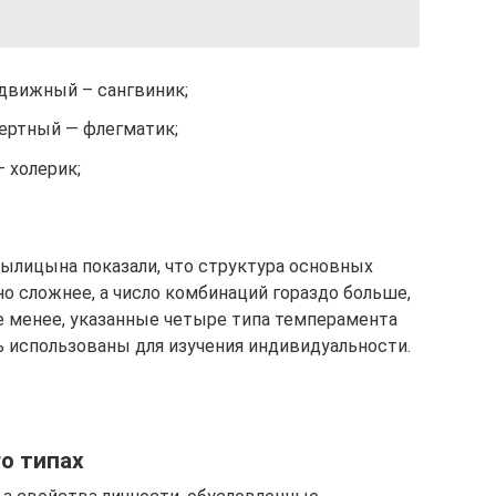
движный – сангвиник;
ертный — флегматик;
 холерик;
былицына показали, что структура основных
о сложнее, а число комбинаций гораздо больше,
не менее, указанные четыре типа темперамента
 использованы для изучения индивидуальности.
го типах