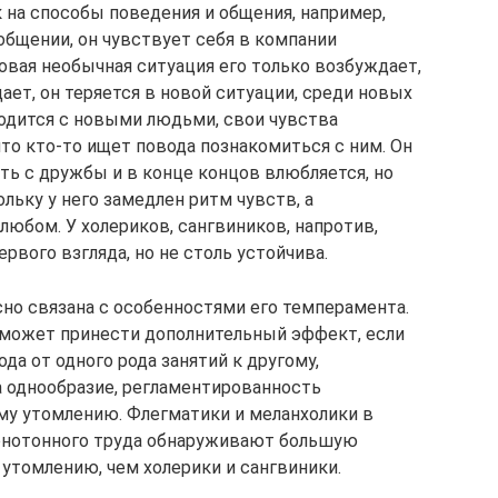
на способы поведения и общения, например,
общении, он чувствует себя в компании
вая необычная ситуация его только возбуждает,
щает, он теряется в новой ситуации, среди новых
одится с новыми людьми, свои чувства
что кто-то ищет повода познакомиться с ним. Он
ь с дружбы и в конце концов влюбляется, но
ьку у него замедлен ритм чувств, а
любом. У холериков, сангвиников, напротив,
рвого взгляда, но не столь устойчива.
но связана с особенностями его темперамента.
 может принести дополнительный эффект, если
ода от одного рода занятий к другому,
а однообразие, регламентированность
му утомлению. Флегматики и меланхолики в
монотонного труда обнаруживают большую
утомлению, чем холерики и сангвиники.