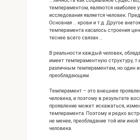
… личность как социальное существо,
темпераментом, являются наиболее 
исследования является человек. Пре
Основная … крови и т.д. Другое анат
темперамента касалось строения цен
теснее всего связан …
В реальности каждый человек, обла
имеет темпераментную структуру, т.
различным темпераментам, но один из
преобладающим.
Темперамент – это внешнее проявле
человека, и поэтому в результате во
проявление может искажаться, измен
темперамента. Поэтому и редко встр
не менее, преобладание той или иной
человека.