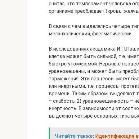
считал, что темперамент человека оп
организма преобладает (кровь, желчь, 
В связи с чем выделялись четыре тип
меланхолический, флегматический.
В исследованиях академика И.П.Павло
клетка может быть сильной, т.е. имет
быстро утомляемой. Нервные процес
уравновешены, и может быть преоблад
торможения. Эти процессы могут быт
или инертными, т.е. процессы проте
времени. Таким образом, выделяют т
– слабость: 2) уравновешенность – 
инертность. В зависимости от соотн
выделяют четыре основных типа выс
Читайте также:
Идентификация в 