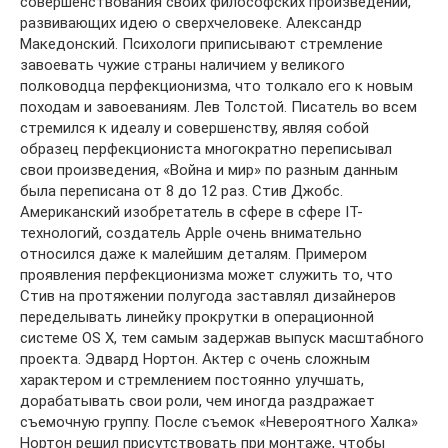
совершенствования своих философских произведений,
развивающих идею о сверхчеловеке. Александр
Македонский. Психологи приписывают стремление
завоевать чужие страны наличием у великого
полководца перфекционизма, что толкало его к новым
походам и завоеваниям. Лев Толстой. Писатель во всем
стремился к идеалу и совершенству, являя собой
образец перфекциониста многократно переписывал
свои произведения, «Война и мир» по разным данным
была переписана от 8 до 12 раз. Стив Джобс.
Американский изобретатель в сфере в сфере IT-
технологий, создатель Apple очень внимательно
относился даже к малейшим деталям. Примером
проявления перфекционизма может служить то, что
Стив на протяжении полугода заставлял дизайнеров
переделывать линейку прокрутки в операционной
системе ОS Х, тем самым задержав выпуск масштабного
проекта. Эдвард Нортон. Актер с очень сложным
характером и стремлением постоянно улучшать,
дорабатывать свои роли, чем иногда раздражает
съемочную группу. После съемок «Невероятного Халка»
Нортон решил присутствовать при монтаже, чтобы