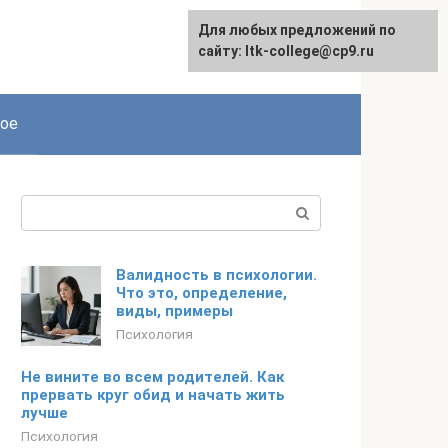
Для любых предложений по
сайту: ltk-college@cp9.ru
ое
Поиск:
Валидность в психологии.
Что это, определение,
виды, примеры
Психология
Не вините во всем родителей. Как
прервать круг обид и начать жить
лучше
Психология