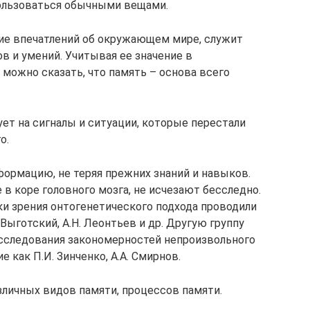
 пользоваться обычными вещами.
е впечатлений об окружающем мире, служит
в и умений. Учитывая ее значение в
 можно сказать, что память – основа всего
ет на сигналы и ситуации, которые перестали
о.
формацию, не теряя прежних знаний и навыков.
в коре головного мозга, не исчезают бесследно.
ки зрения онтогенетического подхода проводили
 Выготский, А.Н. Леонтьев и др. Другую группу
сследования закономерностей непроизвольного
 как П.И. Зинченко, А.А. Смирнов.
зличных видов памяти, процессов памяти.