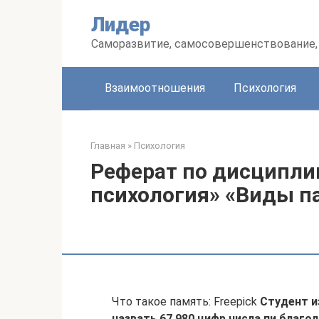
Перейти
Лидер
к
контенту
Саморазвитие, самосовершенствование, 
Взаимоотношения
Психология
Главная
»
Психология
Реферат по дисципли
психология» «Виды п
Что такое память: Freepick
Студент и
назвать 67 980 цифр числа пи благ