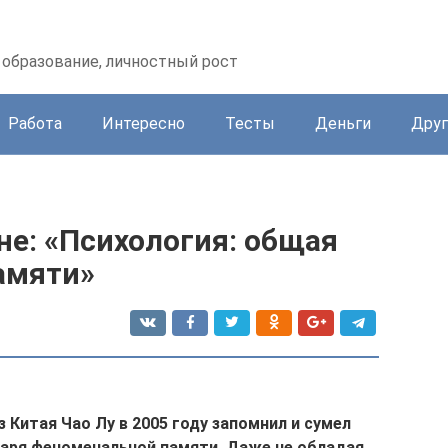
образование, личностный рост
Работа
Интересно
Тесты
Деньги
Друг
не: «Психология: общая
амяти»
з Китая Чао Лу в 2005 году запомнил и сумел
одаря феноменальной памяти. Даже не обладая