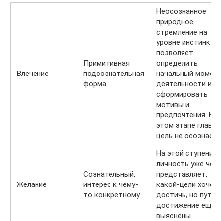
Неосознанное
природное
стремление на
уровне инстинкто
позволяет
Примитивная
определить
Влечение
подсознательная
начальный момен
форма
деятельности и
сформировать
мотивы и
предпочтения. На
этом этапе главна
цель не осознаетс
На этой ступени
личность уже чет
Сознательный,
представляет,
Желание
интерес к чему-
какой-цели хочет
то конкретному
достичь, но пути
достижение еще 
выяснены.