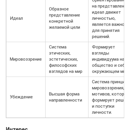
на представленны
Образное
идеал движет
представление
Идеал
личностью,
конкретной
является важной
желаемой цели
для принятия
решений.
Система
Формирует
этических,
взгляды
Мировоззрение
эстетических,
индивидуума на
философских
общество и себя 
взглядов на мир
окружающем мире
Система принципо
мировоззрения,
Высшая форма
мотивов, которая
Убеждение
направленности
формирует решен
и поступки
личности.
Интерес