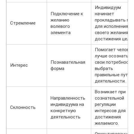
Индивидуум
Подключение к
начинает
желанию
прокладывать пут
Стремление
волевого
для исполнения
элемента
своего желания,
достижения цели.
Помогает человек
лучше осознать
Познавательная
свои потребности
Интерес
форма
выбрать
правильные пути
деятельности.
Возникает при
Направленность
сознательной
индивидуума на
регуляции
Склонность
конкретную
интересов для
деятельность
достижения
желаемого.
Ориентированнос