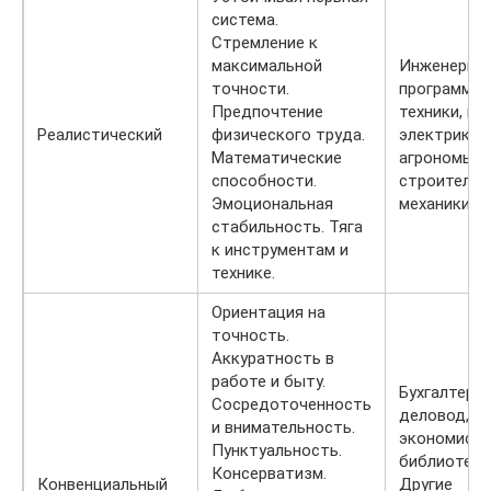
система.
Стремление к
максимальной
Инженеры,
точности.
программис
Предпочтение
техники, мо
Реалистический
физического труда.
электрики,
Математические
агрономы,
способности.
строители,
Эмоциональная
механики.
стабильность. Тяга
к инструментам и
технике.
Ориентация на
точность.
Аккуратность в
работе и быту.
Бухгалтер,
Сосредоточенность
деловод,
и внимательность.
экономист,
Пунктуальность.
библиотека
Консерватизм.
Конвенциальный
Другие