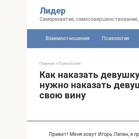
Перейти
Лидер
к
контенту
Саморазвитие, самосовершенствование, 
Взаимоотношения
Психология
Главная
»
Психология
Как наказать девушку
нужно наказать девуш
свою вину
Привет! Меня зовут Игорь Лапин, я п