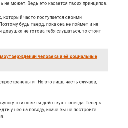
ь не может. Ведь это касается твоих принципов.
к, который часто поступается своими
оэтому будь тверд, пока она не поймет и не
и девушка не готова тебя слушаться, то стоит
.
амоутверждении человека и её социальные
спространены и . Но это лишь часть случаев,
евушку, эти советы действуют всегда. Теперь
идти у нее на поводу, иначе вы не построите
я.