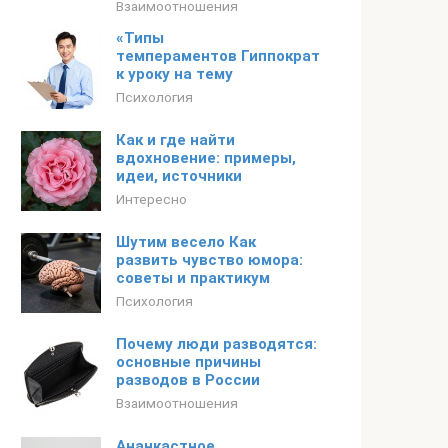
Взаимоотношения
«Типы
темпераментов Гиппократа»презентация
к уроку на тему
Психология
Как и где найти
вдохновение: примеры,
идеи, источники
Интересно
Шутим весело Как
развить чувство юмора:
советы и практикум
Психология
Почему люди разводятся:
основные причины
разводов в России
Взаимоотношения
Ананкастное