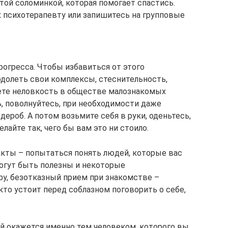
той соломинкой, которая помогает спастись.
к психотерапевту или запишитесь на групповые
рогресса. Чтобы избавиться от этого
долеть свои комплексы, стеснительность,
ете неловкость в обществе малознакомых
, поволнуйтесь, при необходимости даже
дероб. А потом возьмите себя в руки, оденьтесь,
лайте так, чего бы вам это ни стоило.
кты – попытаться понять людей, которые вас
Могут быть полезны и некоторые
у, безотказный прием при знакомстве –
то устоит перед соблазном поговорить о себе,
й окажется именно тем человеком, которого вы