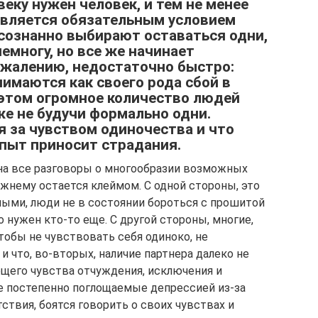
веку нужен человек, и тем не менее
является обязательным условием
сознанно выбирают оставаться одни,
емногу, но все же начинает
ожалению, недостаточно быстро:
нимаются как своего рода сбой в
 этом огромное количество людей
же не будучи формально одни.
я за чувством одиночества и что
опыт приносит страдания.
на все разговоры о многообразии возможных
жнему остается клеймом. С одной стороны, это
ыми, люди не в состоянии бороться с прошитой
о нужен кто-то еще. С другой стороны, многие,
чтобы не чувствовать себя одиноко, не
и что, во-вторых, наличие партнера далеко не
щего чувства отчуждения, исключения и
е постепенно поглощаемые депрессией из-за
ствия, боятся говорить о своих чувствах и