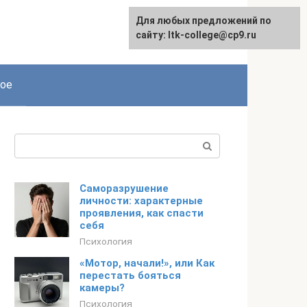
Для любых предложений по
сайту: ltk-college@cp9.ru
ое
Поиск:
Саморазрушение
личности: характерные
проявления, как спасти
себя
Психология
«Мотор, начали!», или Как
перестать бояться
камеры?
Психология