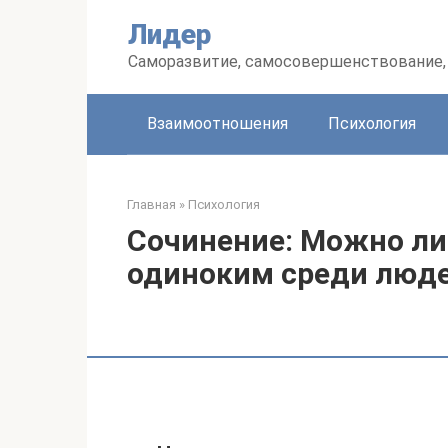
Перейти
Лидер
к
контенту
Саморазвитие, самосовершенствование, 
Взаимоотношения
Психология
Главная
»
Психология
Сочинение: Можно ли
одиноким среди люд