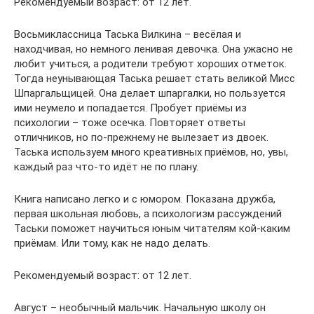
Рекомендуемый возраст: от 12 лет.
Восьмиклассница Таська Вилкина – весёлая и
находчивая, но немного ленивая девочка. Она ужасно не
любит учиться, а родители требуют хороших отметок.
Тогда неунывающая Таська решает стать великой Мисс
Шпаргальщицей. Она делает шпаргалки, но пользуется
ими неумело и попадается. Пробует приёмы из
психологии – тоже осечка. Повторяет ответы
отличников, но по-прежнему не вылезает из двоек.
Таська используем много креативных приёмов, но, увы,
каждый раз что-то идёт не по плану.
Книга написано легко и с юмором. Показана дружба,
первая школьная любовь, а психологизм рассуждений
Таськи поможет научиться юным читателям кой-каким
приёмам. Или тому, как не надо делать.
Рекомендуемый возраст: от 12 лет.
Август – необычный мальчик. Начальную школу он