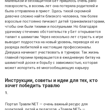
Маленькой и беззащитной Бет пришлось очень рано
повзрослеть, в восемь лет она потеряла родителей и
была отправлена в приют. Здесь тихой скромной
девочке сложно найти близкого человека, тем более
взрослые постоянно пичкают детей транквилизаторами,
чтобы они были тихими и послушными. Но благодаря
удачному стечению обстоятельств у Бет открывается
талант к шахматам. Через несколько лет страсть к игре
выводит подростка на новый уровень, переводя её из
разряда любителей в настоящие профессионалы.
Девушка начинает участвовать в турнирах. Так жизнь
главной героини превращается в ежедневную битву на
шахматной доске и борьбу с зависимостью, которая
может испортить её многообещающую карьеру.
Инструкции, советы и идеи для тех, кто
хочет победить травлю
1.
Портал Травли NET — очень важный ресурс для
родителей, детей и педагогов. «Травли NET» —