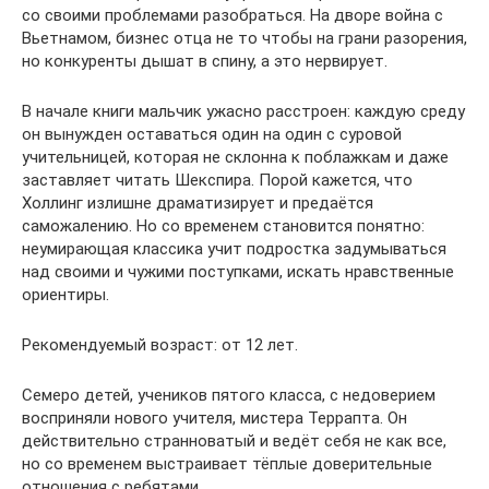
со своими проблемами разобраться. На дворе война с
Вьетнамом, бизнес отца не то чтобы на грани разорения,
но конкуренты дышат в спину, а это нервирует.
В начале книги мальчик ужасно расстроен: каждую среду
он вынужден оставаться один на один с суровой
учительницей, которая не склонна к поблажкам и даже
заставляет читать Шекспира. Порой кажется, что
Холлинг излишне драматизирует и предаётся
саможалению. Но со временем становится понятно:
неумирающая классика учит подростка задумываться
над своими и чужими поступками, искать нравственные
ориентиры.
Рекомендуемый возраст: от 12 лет.
Семеро детей, учеников пятого класса, с недоверием
восприняли нового учителя, мистера Террапта. Он
действительно странноватый и ведёт себя не как все,
но со временем выстраивает тёплые доверительные
отношения с ребятами.