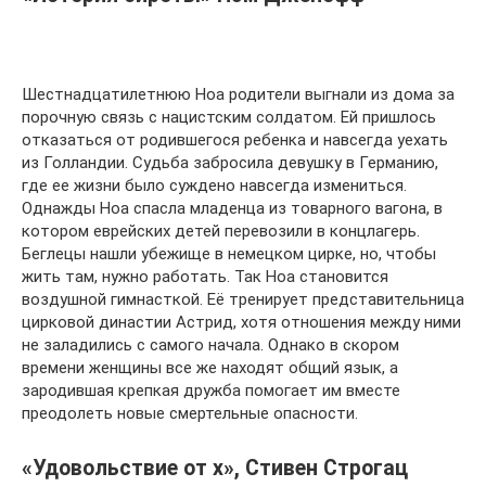
Шестнадцатилетнюю Ноа родители выгнали из дома за
порочную связь с нацистским солдатом. Ей пришлось
отказаться от родившегося ребенка и навсегда уехать
из Голландии. Судьба забросила девушку в Германию,
где ее жизни было суждено навсегда измениться.
Однажды Ноа спасла младенца из товарного вагона, в
котором еврейских детей перевозили в концлагерь.
Беглецы нашли убежище в немецком цирке, но, чтобы
жить там, нужно работать. Так Ноа становится
воздушной гимнасткой. Её тренирует представительница
цирковой династии Астрид, хотя отношения между ними
не заладились с самого начала. Однако в скором
времени женщины все же находят общий язык, а
зародившая крепкая дружба помогает им вместе
преодолеть новые смертельные опасности.
«Удовольствие от х», Стивен Строгац