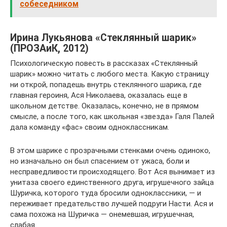
собеседником
Ирина Лукьянова «Стеклянный шарик»
(ПРОЗАиК, 2012)
Психологическую повесть в рассказах «Стеклянный
шарик» можно читать с любого места. Какую страницу
ни открой, попадешь внутрь стеклянного шарика, где
главная героиня, Ася Николаева, оказалась еще в
школьном детстве. Оказалась, конечно, не в прямом
смысле, а после того, как школьная «звезда» Галя Палей
дала команду «фас» своим одноклассникам.
В этом шарике с прозрачными стенками очень одиноко,
но изначально он был спасением от ужаса, боли и
несправедливости происходящего. Вот Ася вынимает из
унитаза своего единственного друга, игрушечного зайца
Шуричка, которого туда бросили одноклассники, — и
переживает предательство лучшей подруги Насти. Ася и
сама похожа на Шуричка — онемевшая, игрушечная,
слабая.