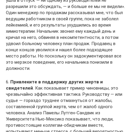
ушла в отпуск — ни одному из руководителей не
разрешили это обсуждать, — и больше ее мы не видели».
Один менеджер по продажам рассказывал мне, что был
ведущим работником в своей группе, пока не заболел
лейкемией, и его результаты ухудшились во время
химиотерапии. Начальник звонил ему каждый день и
кричал на него, обвиняя в некомпетентности, а потом
удвоил больному человеку план продаж. Продавец в
конце концов уволился и нашел более подходящее
место работы. Но поскольку он задокументировал все
это мерзкое поведение, его начальника понизили в
должности.
6.
Привлеките в поддержку других жертв и
свидетелей
. Как показывает пример чиновницы, это
чрезвычайно эффективная тактика. Руководству — или
судье — гораздо труднее отмахнуться от жалобы,
составленной группой жертв, чем от жалоб одного
человека. Анализ Памелы Лутген-Сандвик из
Университета Нью-Мексико показывает, что люди,
противостоящие коллегам-обидчикам вместе,
испытывают меньше стресса, с большей вероятностью