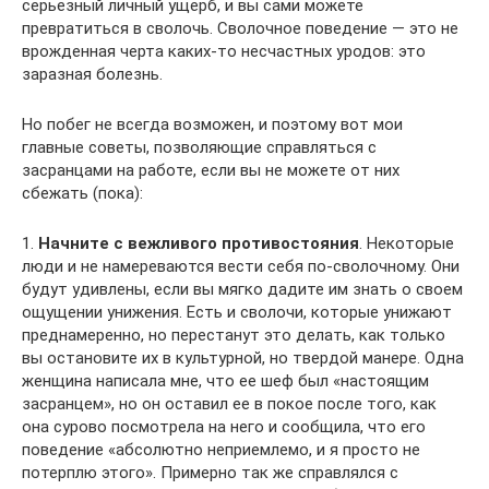
серьезный личный ущерб, и вы сами можете
превратиться в сволочь. Сволочное поведение — это не
врожденная черта каких-то несчастных уродов: это
заразная болезнь.
Но побег не всегда возможен, и поэтому вот мои
главные советы, позволяющие справляться с
засранцами на работе, если вы не можете от них
сбежать (пока):
1.
Начните с вежливого противостояния
. Некоторые
люди и не намереваются вести себя по-сволочному. Они
будут удивлены, если вы мягко дадите им знать о своем
ощущении унижения. Есть и сволочи, которые унижают
преднамеренно, но перестанут это делать, как только
вы остановите их в культурной, но твердой манере. Одна
женщина написала мне, что ее шеф был «настоящим
засранцем», но он оставил ее в покое после того, как
она сурово посмотрела на него и сообщила, что его
поведение «абсолютно неприемлемо, и я просто не
потерплю этого». Примерно так же справлялся с