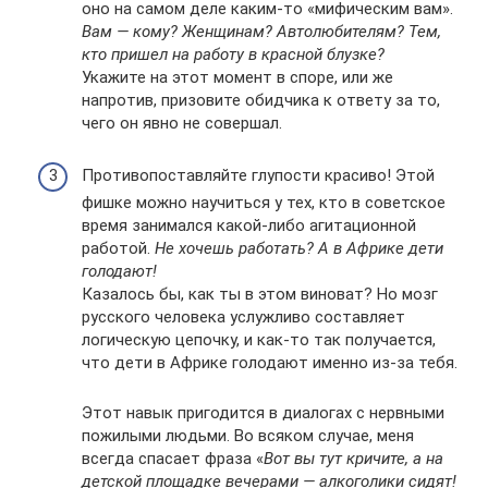
оно на самом деле каким-то «мифическим вам».
Вам — кому? Женщинам? Автолюбителям? Тем,
кто пришел на работу в красной блузке?
Укажите на этот момент в споре, или же
напротив, призовите обидчика к ответу за то,
чего он явно не совершал.
Противопоставляйте глупости красиво! Этой
фишке можно научиться у тех, кто в советское
время занимался какой-либо агитационной
работой.
Не хочешь работать? А в Африке дети
голодают!
Казалось бы, как ты в этом виноват? Но мозг
русского человека услужливо составляет
логическую цепочку, и как-то так получается,
что дети в Африке голодают именно из-за тебя.
Этот навык пригодится в диалогах с нервными
пожилыми людьми. Во всяком случае, меня
всегда спасает фраза «
Вот вы тут кричите, а на
детской площадке вечерами — алкоголики сидят!