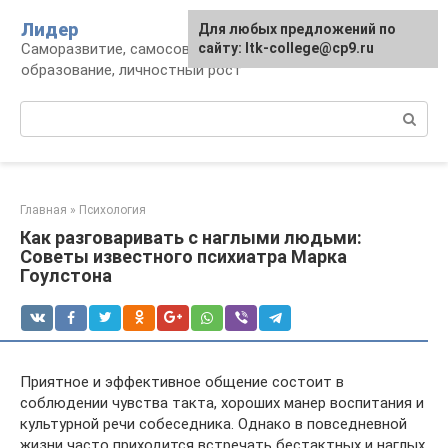
Перейти
Лидер
Для любых предложений по
к
Саморазвитие, самосовершенствование,
сайту: ltk-college@cp9.ru
контенту
образование, личностный рост
Поиск:
Главная
»
Психология
Как разговаривать с наглыми людьми:
Советы известного психиатра Марка
Гоулстона
Приятное и эффективное общение состоит в
соблюдении чувства такта, хороших манер воспитания и
культурной речи собеседника. Однако в повседневной
жизни часто приходится встречать бестактных и наглых