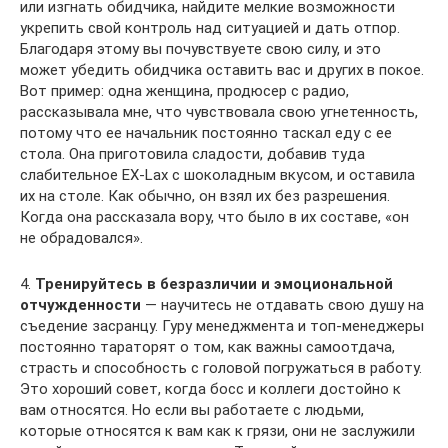
или изгнать обидчика, найдите мелкие возможности
укрепить свой контроль над ситуацией и дать отпор.
Благодаря этому вы почувствуете свою силу, и это
может убедить обидчика оставить вас и других в покое.
Вот пример: одна женщина, продюсер с радио,
рассказывала мне, что чувствовала свою угнетенность,
потому что ее начальник постоянно таскал еду с ее
стола. Она приготовила сладости, добавив туда
слабительное EX-Lax с шоколадным вкусом, и оставила
их на столе. Как обычно, он взял их без разрешения.
Когда она рассказала вору, что было в их составе, «он
не обрадовался».
4.
Тренируйтесь в безразличии и эмоциональной
отчужденности
— научитесь не отдавать свою душу на
съедение засранцу. Гуру менеджмента и топ-менеджеры
постоянно тараторят о том, как важны самоотдача,
страсть и способность с головой погружаться в работу.
Это хороший совет, когда босс и коллеги достойно к
вам относятся. Но если вы работаете с людьми,
которые относятся к вам как к грязи, они не заслужили