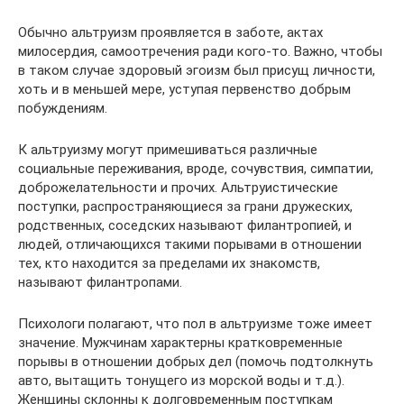
Обычно альтруизм проявляется в заботе, актах
милосердия, самоотречения ради кого-то. Важно, чтобы
в таком случае здоровый эгоизм был присущ личности,
хоть и в меньшей мере, уступая первенство добрым
побуждениям.
К альтруизму могут примешиваться различные
социальные переживания, вроде, сочувствия, симпатии,
доброжелательности и прочих. Альтруистические
поступки, распространяющиеся за грани дружеских,
родственных, соседских называют филантропией, и
людей, отличающихся такими порывами в отношении
тех, кто находится за пределами их знакомств,
называют филантропами.
Психологи полагают, что пол в альтруизме тоже имеет
значение. Мужчинам характерны кратковременные
порывы в отношении добрых дел (помочь подтолкнуть
авто, вытащить тонущего из морской воды и т.д.).
Женщины склонны к долговременным поступкам