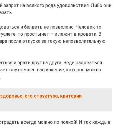
 запрет на всякого рода удовольствия. Либо они
азать.
доваться и балдеть не позволено. Человек то
уалете, то простынет – и лежит в кровати. В
кара после отпуска за такую непозволительную
аться и орать друг на друга. Ведь радоваться
икает внутреннее напряжение, которое можно
.
здоровье, его структура, критерии
тстрадать всегда можно по полной! И так каждые