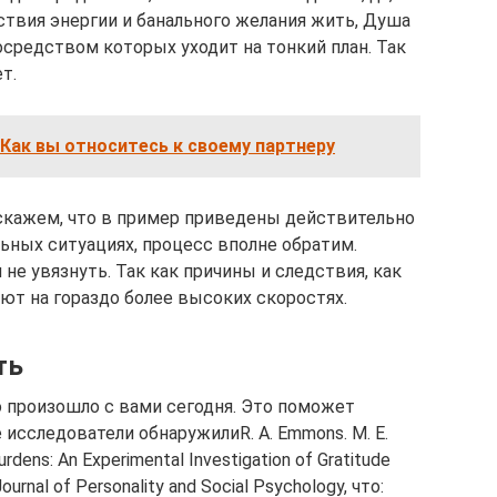
ствия энергии и банального желания жить, Душа
осредством которых уходит на тонкий план. Так
т.
и Как вы относитесь к своему партнеру
 скажем, что в пример приведены действительно
льных ситуациях, процесс вполне обратим.
и не увязнуть. Так как причины и следствия, как
ют на гораздо более высоких скоростях.
ть
о произошло с вами сегодня. Это поможет
 исследователи обнаружилиR. A. Emmons. M. E.
rdens: An Experimental Investigation of Gratitude
Journal of Personality and Social Psychology, что: