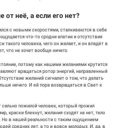
от неё, а если его нет?
ужился с новыми скоростями, сталкиваются в себе
 ощущается что-то сродни апатии и отсутствия
и такого человека, чего он желает, и он впадёт в
т, что не хочет вообще ничего.
стояние, потому как нашими желаниями крутится
тавляют вращаться ротор энергий, направленный
Отсутствие желаний сигналит о том, что делать
ьше нечего. И ей пора возвращаться в Свет к
 сильно пожилой человек, который прожил
ир, краски блекнут, желания сходят на нет, тело
. Но в нашей реальности с таким ощущением
ей средних лет, а то и вовсе молодых. И, да, в