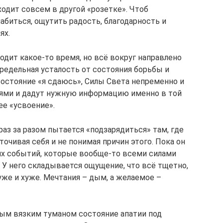
ходит совсем в другой «розетке». Чтоб
абиться, ощутить радость, благодарность и
ях.
одит какое-то время, но всё вокруг направлено
 предельная усталость от состояния борьбы и
состояние «я сдаюсь», Силы Света непременно и
ями и дадут нужную информацию именно в той
ее «усвоение».
раз за разом пытается «подзарядиться» там, где
очивая себя и не понимая причин этого. Пока он
их событий, которые вообще-то всеми силами
. У него складывается ощущение, что всё тщетно,
хуже и хуже. Мечтания – дым, а желаемое –
ым вязким туманом состояние апатии под