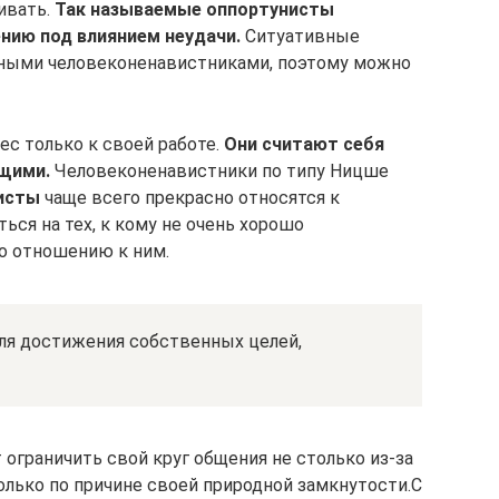
ивать.
Так называемые оппортунисты
ию под влиянием неудачи.
Ситуативные
нными человеконенавистниками, поэтому можно
ес только к своей работе.
Они считают себя
щими.
Человеконенавистники по типу Ницше
исты
чаще всего прекрасно относятся к
ся на тех, к кому не очень хорошо
по отношению к ним.
ля достижения собственных целей,
ограничить свой круг общения не столько из-за
олько по причине своей природной замкнутости.С