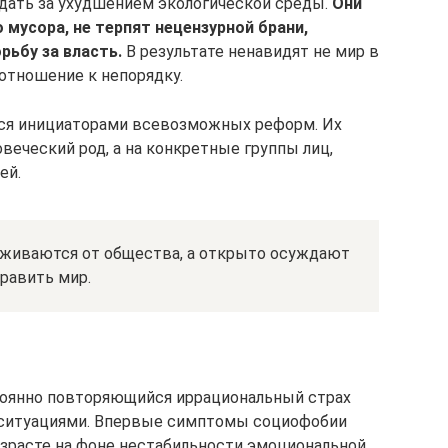
дать за ухудшением экологической среды.
Они
 мусора, не терпят нецензурной брани,
рьбу за власть.
В результате ненавидят не мир в
отношение к непорядку.
ся инициаторами всевозможных реформ. Их
овеческий род, а на конкретные группы лиц,
ей.
аживаются от общества, а открыто осуждают
равить мир.
тоянно повторяющийся иррациональный страх
ситуациями. Впервые симптомы социофобии
зрасте на фоне нестабильности эмоциональной