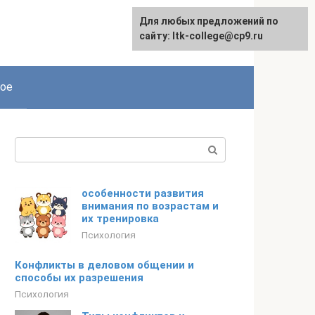
Для любых предложений по
сайту: ltk-college@cp9.ru
ое
Поиск:
особенности развития
внимания по возрастам и
их тренировка
Психология
Конфликты в деловом общении и
способы их разрешения
Психология