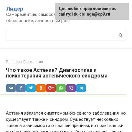
Перейти
Лидер
Для любых предложений по
к
Саморазвитие, самосовершенствование,
сайту: ltk-college@cp9.ru
контенту
образование, личностный рост
Поиск:
Главная
»
Психология
Что такое Астения? Диагностика и
психотерапия астенического синдрома
Астения является симптомом основного заболевания, но
существует также и синдром. Существует несколько
типов в зависимости от вашей причины, но практически
во всех случаях симптомы могут быть устранены, если