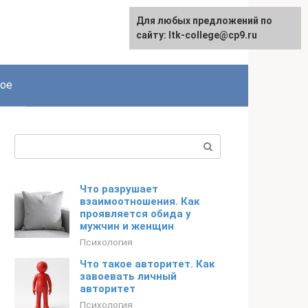
Для любых предложений по
сайту: ltk-college@cp9.ru
ое
Поиск:
Что разрушает
взаимоотношения. Как
проявляется обида у
мужчин и женщин
Психология
Что такое авторитет. Как
завоевать личный
авторитет
Психология