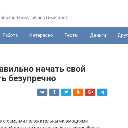
образование, личностный рост
Работа
Интересно
Тесты
Деньги
Друг
равильно начать свой
ть безупречно
 не с самыми положительными эмоциями.
авший вид и темные круги под глазами. Всего