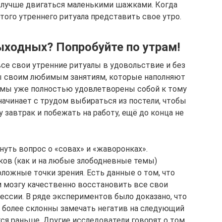
и лучше двигаться маленькими шажками. Когда
того утреннего ритуала представить свое утро.
ыходных? Попробуйте по утрам!
се свои утренние ритуалы в удовольствие и без
сы своим любимым занятиям, которые наполняют
, мы уже полностью удовлетворены собой к тому
начинает с трудом выбираться из постели, чтобы
 завтрак и побежать на работу, ещё до конца не
нуть вопрос о «совах» и «жаворонках».
ков (как и на любые злободневные темы)
ложные точки зрения. Есть данные о том, что
м мозгу качественно восстановить все свои
рессии. В ряде экспериментов было доказано, что
, более склонны замечать негатив на следующий
тся раньше. Другие исследователи говорят о том,