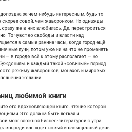
 допоздна за чем-нибудь интересным, будь то
ебя скорее совой, чем жаворонком. Но однажды
 сразу же в них влюбилась. Да, перестроиться
жно. То чувство свободы и власти над
ается в самые ранние часы, когда город ещё
нечные лучи, потом уже ни на что не променять.
чи — в городе всё к этому располагает — но
буждениям, и каждый такой «совиный» период
 место режиму жаворонков, монахов и мировых
сполнения желаний.
аниц любимой книги
тите его вдохновляющей книге, чтение которой
оциями. Это должна быть легкая и
вой мозг сложной бизнес-литературой с утра.
дь впереди вас ждет новый и насыщенный день.