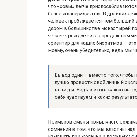
что «совы» легче приспосабливаютс
более жизнерадостны. В древних свя
человек пробуждается, тем больший в
даром в большинстве монастырей подъ
человек рождается с определёнными 
ориентир для наших биоритмов — это б
моему, очень убедительно, ведь мы ч
Вывод один — вместо того, чтобы 
лучше провести свой личный эксп
выводы. Ведь в итоге важно не то,
себя чувствуем и каких результат
Примеров смены привычного режима д
сомнений в том, что мы властны на
изменить при желании и должных уси