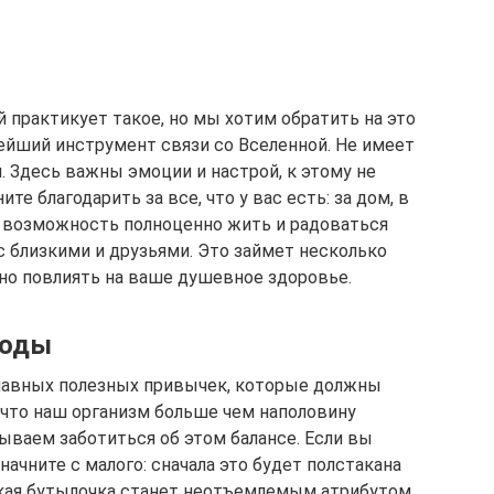
и
 практикует такое, но мы хотим обратить на это
ейший инструмент связи со Вселенной. Не имеет
. Здесь важны эмоции и настрой, к этому не
те благодарить за все, что у вас есть: за дом, в
за возможность полноценно жить и радоваться
с близкими и друзьями. Это займет несколько
вно повлиять на ваше душевное здоровье.
воды
 главных полезных привычек, которые должны
, что наш организм больше чем наполовину
бываем заботиться об этом балансе. Если вы
начните с малого: сначала это будет полстакана
ькая бутылочка станет неотъемлемым атрибутом