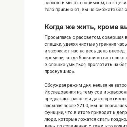
сложно и мы это понимаем, но к цел
тело привыкнет, вы не сможете без э
Когда же жить, кроме в
Просыпаясь с рассветом, совершая в
спешки, уделяя чистые утренние ча
и заряжают нас на весь день вперёд
времени, когда большинство только 
в спешке умыться, проглотить на бегу
проснувшись.
Обсуждая режим дня, нельзя не затро
Исследования на тему сов и жаворон
предлагают разные и даже противопо
засыпая после 22:00, мы не позволяе
функции, что в итоге приводит к деп
люди, которые ложатся спать поздно
день, по сравнению с теми, кто ложи