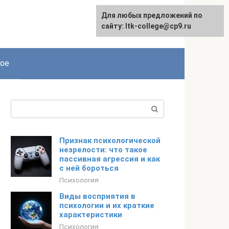
Для любых предложений по
сайту: ltk-college@cp9.ru
ое
Поиск:
Признак психологической
незрелости: что такое
пассивная агрессия и как
с ней бороться
Психология
Виды восприятия в
психологии и их краткие
характеристики
Психология