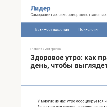
Перейти
Лидер
к
контенту
Саморазвитие, самосовершенствование, 
Взаимоотношения
Психология
Главная
»
Интересно
Здоровое утро: как п
день, чтобы выгляде
У многих из нас утро ассоциируется
Зачастую это плохое настроение, уст