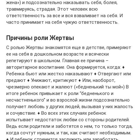
жена») и подсознательно наказывать себя, болея,
травмируясь, страдая. Этот человек всю
ответственность за все и вся взваливает на себя. И
часто принимает на себя чужую ответственность.
Причины роли Жертвы
С ролью Жертвы знакомятся еще в детстве, примеряют
ее на себя в дошкольном возрасте и всячески
репетируют в школьном. Главная ее причина –
авторитарное воспитание. Она формируется, когда: ♦
Ребенка бьют или жестко наказывают ♦ Отвергают или
предают ♦ Унижают, критикуют ♦ Или, наоборот,
чрезмерно опекают и жалеют («бедненький ты мой») В
итоге ребенок привыкает к роли “бедненького и
несчастненького” и во взрослой жизни подсознательно
получает любовь у других людей, вызывая у них жалость
и сочувствие. ♦ Во всех этих случаях ребенок
испытывает недостаток любви со стороны родителей.
Ведь если родители и заботятся о нем, то только тогда,
когда сочтут нужным, и так, как считают необходимым.
♦ И ребенок стремится заслужить или заработать