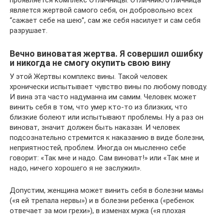
проявляется комплекс Отличницы. Отличник/отличница
является жертвой самого себя, он добровольно всех
“сажает себе на шею”, сам же себя насилует и сам себя
разрушает.
Вечно виноватая жертва. Я совершил ошибку
и никогда не смогу окупить свою вину
У этой Жертвы комплекс вины. Такой человек
хронически испытывает чувство вины по любому поводу.
И вина эта часто надуманна им самим. Человек может
винить себя в том, что умер кто-то из близких, что
близкие болеют или испытывают проблемы. Ну а раз он
виноват, значит должен быть наказан. И человек
подсознательно стремится к наказанию в виде болезни,
неприятностей, проблем. Иногда он мысленно себе
говорит: «Так мне и надо. Сам виноват!» или «Так мне и
надо, ничего хорошего я не заслужил».
Допустим, женщина может винить себя в болезни мамы
(«я ей трепала нервы») и в болезни ребенка («ребенок
отвечает за мои грехи»), в изменах мужа («я плохая