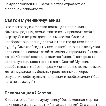
нему возлюбленный. Такая Жертва страдает от
любовной зависимости.
Святой Мученик/Мученица
Это благородная Жертва посвящает свою жизнь
близким, родным, семье, фактически приносит себя в
жертву. Она не угождает, не унижается. Совсем
наоборот: она полна достоинства и гордо несет свою
судьбу. Близкие “сидят у нее на шее”, но она не жалуется,
все невзгоды сносит стойко, молча и терпеливо. Рядом с
такой Жертвой всегда находится “козлы”, которые ее
используют, и, конечно, не ценят. Святой Мученик
зарабатывает любовь через мученичество во имя семьи,
детей, мужа/жены, больных родственников, через
ощущение себя нужным, полезным и необходимым (“без
него не выживут”).
Беспомощная Жертва
В противовес “святому мученику” беспомощная жертва
при первых же трудностях “опускает лапки”. Она живет с