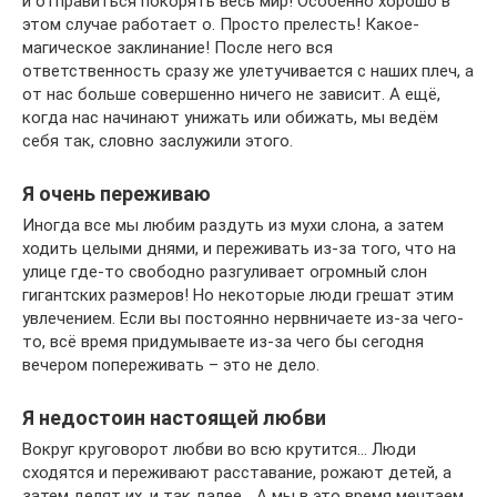
и отправиться покорять весь мир! Особенно хорошо в
этом случае работает о. Просто прелесть! Какое-
магическое заклинание! После него вся
ответственность сразу же улетучивается с наших плеч, а
от нас больше совершенно ничего не зависит. А ещё,
когда нас начинают унижать или обижать, мы ведём
себя так, словно заслужили этого.
Я очень переживаю
Иногда все мы любим раздуть из мухи слона, а затем
ходить целыми днями, и переживать из-за того, что на
улице где-то свободно разгуливает огромный слон
гигантских размеров! Но некоторые люди грешат этим
увлечением. Если вы постоянно нервничаете из-за чего-
то, всё время придумываете из-за чего бы сегодня
вечером попереживать – это не дело.
Я недостоин настоящей любви
Вокруг круговорот любви во всю крутится… Люди
сходятся и переживают расставание, рожают детей, а
затем делят их, и так далее… А мы в это время мечтаем