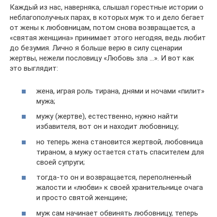
Каждый из нас, наверняка, слышал горестные истории о
неблагополучных парах, в которых муж то и дело бегает
от жены к любовницам, потом снова возвращается, а
«святая женщина» принимает этого негодяя, ведь любит
до безумия. Лично я больше верю в силу сценарии
жертвы, нежели пословицу «Любовь зла …». И вот как
это выглядит:
жена, играя роль тирана, днями и ночами «пилит»
мужа;
мужу (жертве), естественно, нужно найти
избавителя, вот он и находит любовницу;
но теперь жена становится жертвой, любовница
тираном, а мужу остается стать спасителем для
своей супруги;
тогда-то он и возвращается, переполненный
жалости и «любви» к своей хранительнице очага
и просто святой женщине;
муж сам начинает обвинять любовницу, теперь