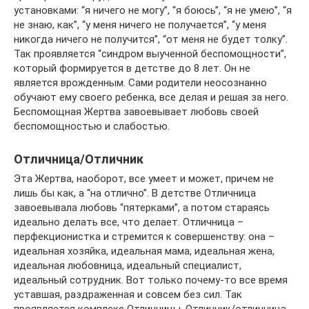
установками: “я ничего не могу”, “я боюсь”, “я не умею”, “я
не знаю, как”, “у меня ничего не получается”, “у меня
никогда ничего не получится”, “от меня не будет толку”.
Так проявляется “синдром выученной беспомощности”,
который формируется в детстве до 8 лет. Он не
является врожденным. Сами родители неосознанно
обучают ему своего ребенка, все делая и решая за него.
Беспомощная Жертва завоевывает любовь своей
беспомощностью и слабостью.
Отличница/Отличник
Эта Жертва, наоборот, все умеет и может, причем не
лишь бы как, а “на отлично”. В детстве Отличница
завоевывала любовь “пятерками”, а потом стараясь
идеально делать все, что делает. Отличница –
перфекционистка и стремится к совершенству: она –
идеальная хозяйка, идеальная мама, идеальная жена,
идеальная любовница, идеальный специалист,
идеальный сотрудник. Вот только почему-то все время
уставшая, раздраженная и совсем без сил. Так