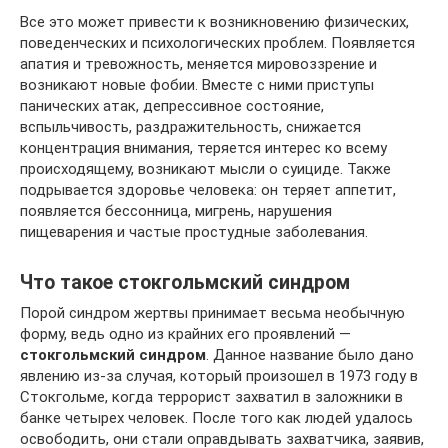
Все это может привести к возникновению физических,
поведенческих и психологических проблем. Появляется
апатия и тревожность, меняется мировоззрение и
возникают новые фобии. Вместе с ними приступы
панических атак, депрессивное состояние,
вспыльчивость, раздражительность, снижается
концентрация внимания, теряется интерес ко всему
происходящему, возникают мысли о суициде. Также
подрывается здоровье человека: он теряет аппетит,
появляется бессонница, мигрень, нарушения
пищеварения и частые простудные заболевания.
Что такое стокгольмский синдром
Порой синдром жертвы принимает весьма необычную
форму, ведь одно из крайних его проявлений —
стокгольмский синдром
. Данное название было дано
явлению из-за случая, который произошел в 1973 году в
Стокгольме, когда террорист захватил в заложники в
банке четырех человек. После того как людей удалось
освободить, они стали оправдывать захватчика, заявив,