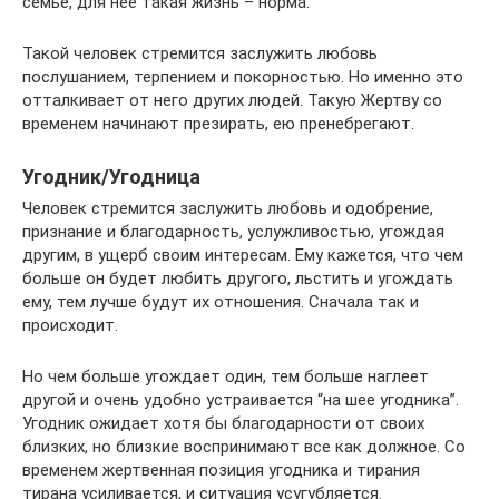
семье, для нее такая жизнь – норма.
Такой человек стремится заслужить любовь
послушанием, терпением и покорностью. Но именно это
отталкивает от него других людей. Такую Жертву со
временем начинают презирать, ею пренебрегают.
Угодник/Угодница
Человек стремится заслужить любовь и одобрение,
признание и благодарность, услужливостью, угождая
другим, в ущерб своим интересам. Ему кажется, что чем
больше он будет любить другого, льстить и угождать
ему, тем лучше будут их отношения. Сначала так и
происходит.
Но чем больше угождает один, тем больше наглеет
другой и очень удобно устраивается “на шее угодника”.
Угодник ожидает хотя бы благодарности от своих
близких, но близкие воспринимают все как должное. Со
временем жертвенная позиция угодника и тирания
тирана усиливается, и ситуация усугубляется.