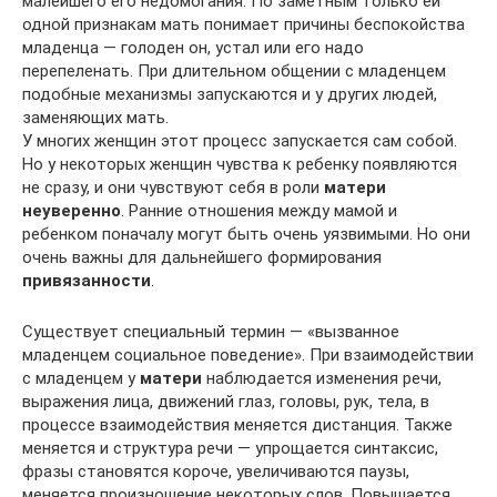
малейшего его недомогания. По заметным только ей
одной признакам мать понимает причины беспокойства
младенца — голоден он, устал или его надо
перепеленать. При длительном общении с младенцем
подобные механизмы запускаются и у других людей,
заменяющих мать.
У многих женщин этот процесс запускается сам собой.
Но у некоторых женщин чувства к ребенку появляются
не сразу, и они чувствуют себя в роли
матери
неуверенно
. Ранние отношения между мамой и
ребенком поначалу могут быть очень уязвимыми. Но они
очень важны для дальнейшего формирования
привязанности
.
Существует специальный термин — «вызванное
младенцем социальное поведение». При взаимодействии
с младенцем у
матери
наблюдается изменения речи,
выражения лица, движений глаз, головы, рук, тела, в
процессе взаимодействия меняется дистанция. Также
меняется и структура речи — упрощается синтаксис,
фразы становятся короче, увеличиваются паузы,
меняется произношение некоторых слов. Повышается