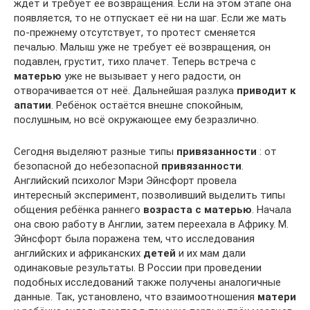
ждет и требует её возвращения. Если на этом этапе она
появляется, то не отпускает её ни на шаг. Если же мать
по-прежнему отсутствует, то протест сменяется
печалью. Малыш уже не требует её возвращения, он
подавлен, грустит, тихо плачет. Теперь встреча с
матерью
уже не вызывает у него радости, он
отворачивается от неё. Дальнейшая разлука
приводит к
апатии
. Ребёнок остаётся внешне спокойным,
послушным, но всё окружающее ему безразлично.
Сегодня выделяют разные типы
привязанности
: от
безопасной до небезопасной
привязанности
.
Английский психолог Мэри Эйнсфорт провела
интересный эксперимент, позволивший выделить типы
общения ребёнка раннего
возраста с матерью
. Начала
она свою работу в Англии, затем переехала в Африку. М.
Эйнсфорт была поражена тем, что исследования
английских и африканских
детей
и их мам дали
одинаковые результаты. В России при проведении
подобных исследований также получены аналогичные
данные. Так, установлено, что взаимоотношения
матери