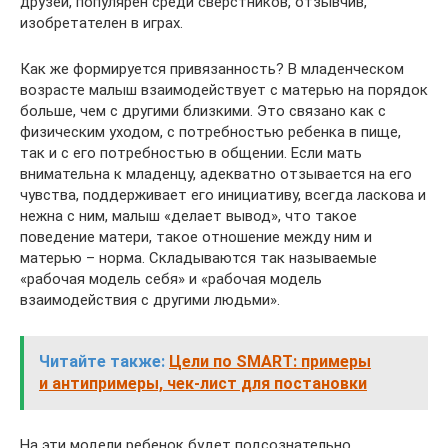
друзей, популярен среди сверстников, отзывчив,
изобретателен в играх.
Как же формируется привязанность? В младенческом
возрасте малыш взаимодействует с матерью на порядок
больше, чем с другими близкими. Это связано как с
физическим уходом, с потребностью ребенка в пище,
так и с его потребностью в общении. Если мать
внимательна к младенцу, адекватно отзывается на его
чувства, поддерживает его инициативу, всегда ласкова и
нежна с ним, малыш «делает вывод», что такое
поведение матери, такое отношение между ним и
матерью – норма. Складываются так называемые
«рабочая модель себя» и «рабочая модель
взаимодействия с другими людьми».
Читайте также:
Цели по SMART: примеры
и антипримеры, чек-лист для постановки
На эти модели ребенок будет подсознательно