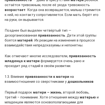
привязанность
— даже в присутствии
матери
ребёнок
остаётся тревожным, после её ухода тревожность
возрастает
. Когда она возвращается, малыш стремится
к ней, но контакту сопротивляется. Если мать берёт его
на руки, он вырывается.
Позднее был выделен четвёртый тип —
дезорганизованная
привязанность
. Дети этой группы
боятся
матерей
. Их реакции на изменения в процессе
взаимодействия непредсказуемы и непонятны.
Как отмечают многие исследователи,
привязанность
младенца к матери
формируется очень рано и
проходит ряд стадий в своём развитии.
1.3. Влияние
привязанности к матери
на
взаимоотношения со сверстниками у
дошкольников
Первый подарок
матери – жизнь
, второй любовь,
третий – понимание. Хотя отношения между
матерью
и
младенцем являются основополагающими для