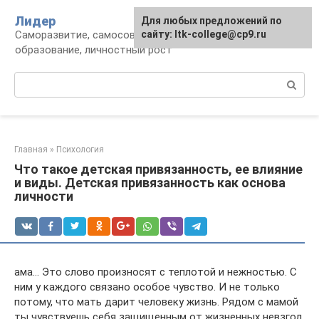
Перейти
Лидер
Для любых предложений по
к
Саморазвитие, самосовершенствование,
сайту: ltk-college@cp9.ru
контенту
образование, личностный рост
Поиск:
Главная
»
Психология
Что такое детская привязанность, ее влияние
и виды. Детская привязанность как основа
личности
ама… Это слово произносят с теплотой и нежностью. С
ним у каждого связано особое чувство. И не только
потому, что мать дарит человеку жизнь. Рядом с мамой
ты чувствуешь себя защищенным от жизненных невзгод.