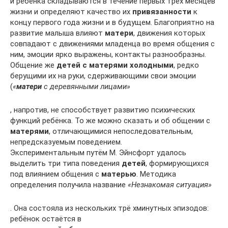
и ребёнка складываются в течение первых трёх месяцев
жизни и определяют качество их
привязанности
к
концу первого года жизни и в будущем. Благоприятно на
развитие малыша влияют
матери
, движения которых
совпадают с движениями младенца во время общения с
ним, эмоции ярко выражены, контакты разнообразны.
Общение же
детей с матерями холодными
, редко
берущими их на руки, сдерживающими свои эмоции
(
«
матери
с деревянными лицами»
, напротив, не способствует развитию психических
функций ребёнка. То же можно сказать и об общении с
матерями
, отличающимися непоследовательным,
непредсказуемым поведением.
Экспериментальным путём М. Эйнсфорт удалось
выделить три типа поведения
детей
, формирующихся
под влиянием общения с
матерью
. Методика
определения получила название
«Незнакомая ситуация»
. Она состояла из нескольких трё хминутных эпизодов:
ребёнок остаётся в