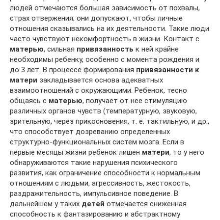
людей отмечаются большая зависимость от похвалы,
страх отвержения; они допускают, чтобы личные
отношения сказывались на их деятельности. Такие люди
часто чувствуют некомфортность в жизни. Контакт с
матерью
, сильная
привязанность
к ней крайне
необходимы ребенку, особенно с момента рождения и
до 3 лет. В процессе формирования
привязанности к
матери
закладывается основа адекватных
взаимоотношений с окружающими. Ребенок, тесно
общаясь с
матерью
, получает от нее стимуляцию
различных органов чувств (температурную, звуковую,
зрительную, через прикосновения, т. е. тактильную, и др.,
что способствует дозреванию определенных
структурно-функциональных систем мозга. Если в
первые месяцы жизни ребенок лишен
матери
, то у него
обнаруживаются такие нарушения психического
развития, как ограничение способности к нормальным
отношениям с людьми, агрессивность, жестокость,
раздражительность, импульсивное поведение. В
дальнейшем у таких
детей
отмечается сниженная
способность к фантазированию и абстрактному