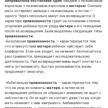
непривычной обстановке один
; наедине с незнакомым
взрослым; с незнакомым взрослым и
матерью
. Сначала
мать оставляет малыша с незнакомцем, а потом —
одного. Через несколько минут она возвращается. О
характере
привязанности
судят на основании степени
огорчения ребёнка после ухода
матери
и его поведения
после её возвращения. Были выделены следующие типы
привязанности
:
-Безопасная
привязанность
— характеризуется тем,
что в присутствии
матери
ребёнок чувствует себя
комфортно. Если она уходит, он начинает беспокоиться,
расстраивается, прекращает исследовательскую
деятельность. При возвращении мамы ищет контакта с
ней и, установив его, быстро успокаивается, вновь
продолжает свою игру.
-Избегающая
привязанность
— характеризуется тем,
что на уход из комнаты
матери
, а затем на её
возвращение ребёнок не обращает внимания, не ищет с
ней контакта. Он не идёт на контакт даже тогда, когда
мать начинает с ним заигрывать. Амбивалентная