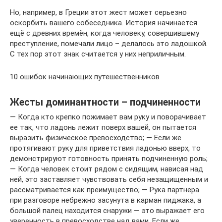
Но, например, в Греции этот жест может серьезно
оскорбить вашего собеседника. История начинается
ещё с древних времён, когда человеку, совершившему
преступление, помечали лицо – делалось это ладошкой.
С тех пор этот знак считается у них неприличным.
10 ошибок начинающих путешественников
Жесты доминантности – подчиненности
— Когда кто крепко пожимает вам руку и поворачивает
ее так, что ладонь лежит поверх вашей, он пытается
выразить физическое превосходство; — Если же
протягивают руку для приветствия ладонью вверх, то
демонстрируют готовность принять подчиненную роль;
— Когда человек стоит рядом с сидящим, нависая над
ней, это заставляет чувствовать себя незащищенным и
рассматривается как преимущество; — Рука партнера
при разговоре небрежно засунута в карман пиджака, а
большой палец находится снаружи — это выражает его
уверенность в превосходстве над вами. Если же