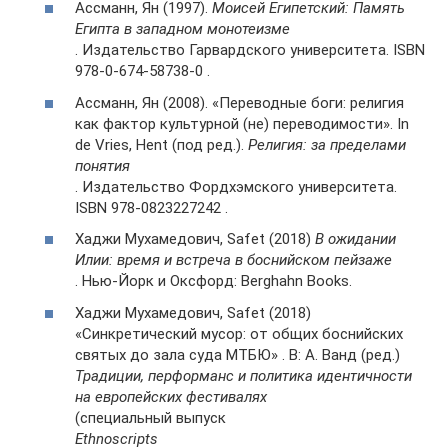
Ассманн, Ян (1997).
Моисей Египетский: Память
Египта в западном монотеизме
. Издательство Гарвардского университета. ISBN
978-0-674-58738-0 .
Ассманн, Ян (2008). «Переводные боги: религия
как фактор культурной (не) переводимости». In
de Vries, Hent (под ред.).
Религия: за пределами
понятия
. Издательство Фордхэмского университета.
ISBN 978-0823227242 .
Хаджи Мухамедович, Safet (2018)
В ожидании
Илии: время и встреча в боснийском пейзаже
. Нью-Йорк и Оксфорд: Berghahn Books.
Хаджи Мухамедович, Safet (2018)
«Синкретический мусор: от общих боснийских
святых до зала суда МТБЮ» . В: А. Ванд (ред.)
Традиции, перформанс и политика идентичности
на европейских фестивалях
(специальный выпуск
Ethnoscripts