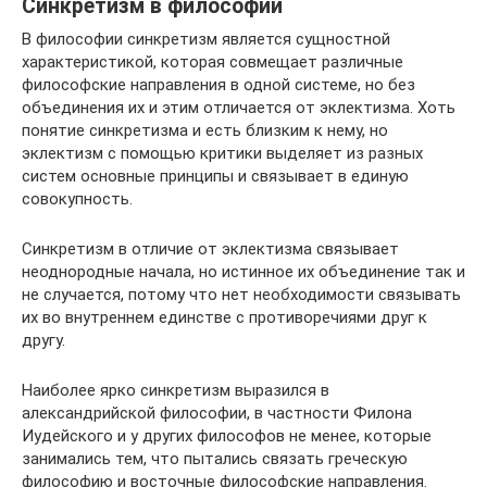
Синкретизм в философии
В философии синкретизм является сущностной
характеристикой, которая совмещает различные
философские направления в одной системе, но без
объединения их и этим отличается от эклектизма. Хоть
понятие синкретизма и есть близким к нему, но
эклектизм с помощью критики выделяет из разных
систем основные принципы и связывает в единую
совокупность.
Синкретизм в отличие от эклектизма связывает
неоднородные начала, но истинное их объединение так и
не случается, потому что нет необходимости связывать
их во внутреннем единстве с противоречиями друг к
другу.
Наиболее ярко синкретизм выразился в
александрийской философии, в частности Филона
Иудейского и у других философов не менее, которые
занимались тем, что пытались связать греческую
философию и восточные философские направления.