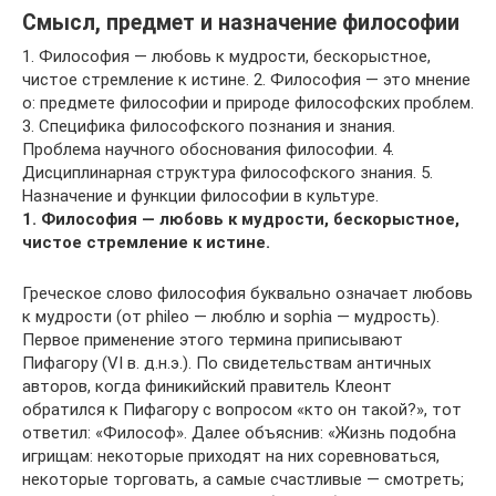
Смысл, предмет и назначение философии
1. Философия — любовь к мудрости, бескорыстное,
чистое стремление к истине. 2. Философия — это мнение
о: предмете философии и природе философских проблем.
3. Специфика философского познания и знания.
Проблема научного обоснования философии. 4.
Дисциплинарная структура философского знания. 5.
Назначение и функции философии в культуре.
1. Философия — любовь к мудрости,
бескорыстное,
чистое стремление к истине.
Греческое слово философия буквально означает любовь
к мудрости (от phileo — люблю и sophia — мудрость).
Первое применение этого термина приписывают
Пифагору (VI в. д.н.э.). По свидетельствам античных
авторов, когда финикийский правитель Клеонт
обратился к Пифагору с вопросом «кто он такой?», тот
ответил: «Философ». Далее объяснив: «Жизнь подобна
игрищам: некоторые приходят на них соревноваться,
некоторые торговать, а самые счастливые — смотреть;