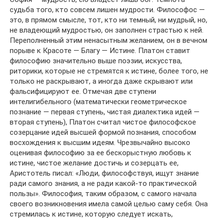
судьба того, кто совсем лишен мудрости. Философос —
это, в прямом смысле, тот, кто ни темный, ни мудрый, но,
не владеющий мудростью, он заполнен страстью к ней.
Переполненный этим ненасытным желанием, он в вечном
порыве к Красоте — Благу — Истине. Платон ставит
философию значительно выше поэзии, искусства,
риторики, которые не стремятся к истине, более того, не
только не раскрывают, а иногда даже скрывают или
фальсифицируют ее. Отмечая две ступени
интелигибельного (математически геометрическое
познание — первая ступень, чистая диалектика идей —
вторая ступень), Платон считал чистое философское
созерцание идей высшей формой познания, способом
восхождения к высшим идеям. Чрезвычайно высоко
оценивая философию за ее бескорыстную любовь к
истине, чистое желание достичь и созерцать ее,
Аристотель писал: «Люди, философствуя, ищут знание
ради самого знания, а не ради какой-то практической
пользы». Философия, таким образом, с самого начала
своего возникновения имела самой целью саму себя. Она
стремилась к истине, которую следует искать,