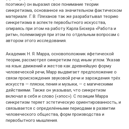
поэтики») он выразил свое понимание теории
синкретизма, основанное на значительном фактическом
материале. Г. В. Плеханов так же разрабатывал теорию
синкретизма в аспекте первобытного искусства,
опираясь при этом на работу Карла Бюхера «Работа и
ритм», полемизируя при этом по отдельным вопросам с
автором этого исследования.
Академик Н. Я. Марра, основоположник яфетической
теории, рассмотрел синкретизм под иным углом. Указав
на язык движений и жестов как древнейшую форму
человеческой речи, Марр выдвигает предположение о
связи происхождения звуковой речи и зарождения трёх
искусств — пляски, пения и музыки, — с магическими
действиями. Также он указывал, что синкретизм
включал в себя и слово («эпос»). С позиции Марра
синкретизм теряет эстетическую ориентированность, и
связывается с определёнными периодами в развитии
человеческого общества, форм производства и
первобытного мышления.