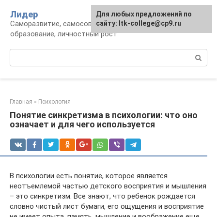
Перейти
Лидер
Для любых предложений по
к
Саморазвитие, самосовершенствование,
сайту: ltk-college@cp9.ru
контенту
образование, личностный рост
Поиск:
Главная
»
Психология
Понятие синкретизма в психологии: что оно
означает и для чего используется
В психологии есть понятие, которое является
неотъемлемой частью детского восприятия и мышления
– это синкретизм. Все знают, что ребенок рождается
словно чистый лист бумаги, его ощущения и восприятие
не имеет опыта, память, мышление и воображение еще