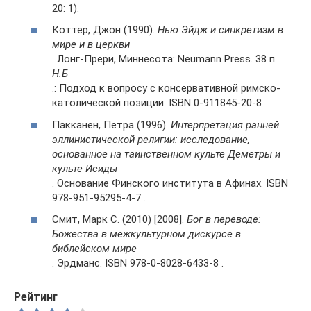
20: 1).
Коттер, Джон (1990).
Нью Эйдж и синкретизм в
мире и в церкви
. Лонг-Прери, Миннесота: Neumann Press. 38 п.
Н.Б
.: Подход к вопросу с консервативной римско-
католической позиции. ISBN 0-911845-20-8
Пакканен, Петра (1996).
Интерпретация ранней
эллинистической религии: исследование,
основанное на таинственном культе Деметры и
культе Исиды
. Основание Финского института в Афинах. ISBN
978-951-95295-4-7 .
Смит, Марк С. (2010) [2008].
Бог в переводе:
Божества в межкультурном дискурсе в
библейском мире
. Эрдманс. ISBN 978-0-8028-6433-8 .
Рейтинг