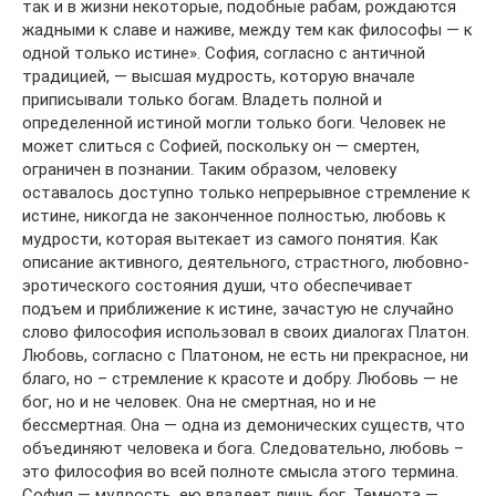
так и в жизни некоторые, подобные рабам, рождаются
жадными к славе и наживе, между тем как философы — к
одной только истине». София, согласно с античной
традицией, — высшая мудрость, которую вначале
приписывали только богам. Владеть полной и
определенной истиной могли только боги. Человек не
может слиться с Софией, поскольку он — смертен,
ограничен в познании. Таким образом, человеку
оставалось доступно только непрерывное стремление к
истине, никогда не законченное полностью, любовь к
мудрости, которая вытекает из самого понятия. Как
описание активного, деятельного, страстного, любовно-
эротического состояния души, что обеспечивает
подъем и приближение к истине, зачастую не случайно
слово философия использовал в своих диалогах Платон.
Любовь, согласно с Платоном, не есть ни прекрасное, ни
благо, но – стремление к красоте и добру. Любовь — не
бог, но и не человек. Она не смертная, но и не
бессмертная. Она — одна из демонических существ, что
объединяют человека и бога. Следовательно, любовь –
это философия во всей полноте смысла этого термина.
София — мудрость, ею владеет лишь бог. Темнота —