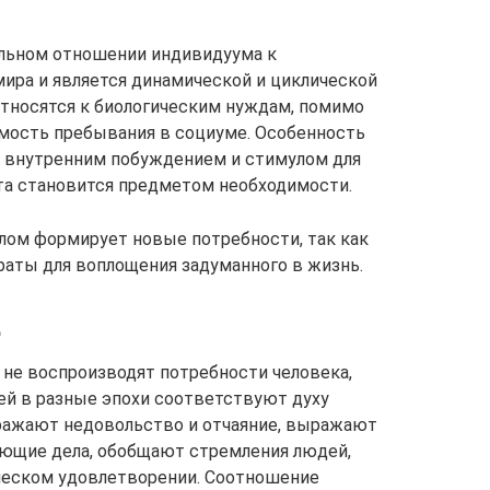
ельном отношении индивидуума к
ра и является динамической и циклической
тносятся к биологическим нуждам, помимо
имость пребывания в социуме. Особенность
ся внутренним побуждением и стимулом для
та становится предметом необходимости.
елом формирует новые потребности, так как
аты для воплощения задуманного в жизнь.
е
 не воспроизводят потребности человека,
ей в разные эпохи соответствуют духу
тражают недовольство и отчаяние, выражают
ующие дела, обобщают стремления людей,
ческом удовлетворении. Соотношение