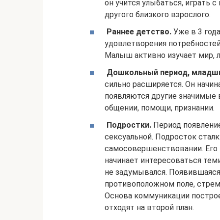
он учится улыбаться, играть с
другого близкого взрослого.
Раннее детство.
Уже в 3 года
удовлетворения потребностей
Малыш активно изучает мир, ле
Дошкольный период, младши
сильно расширяется. Он начина
появляются другие значимые в
общении, помощи, признании.
Подростки.
Период появление
сексуальной. Подросток стал
самосовершенствовании. Его 
начинает интересоваться тем
не задумывался. Появившаяся
противоположном поле, стрем
Основа коммуникации построен
отходят на второй план.