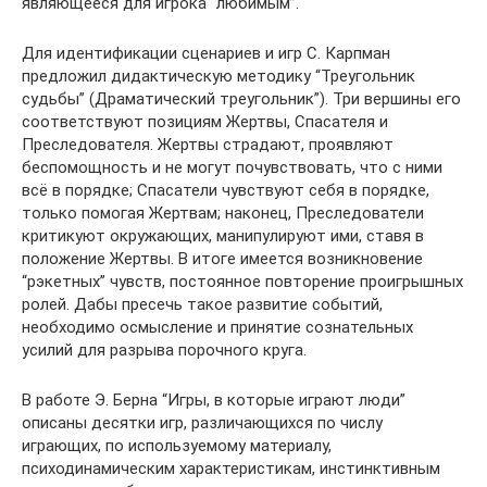
являющееся для игрока “любимым”.
Для идентификации сценариев и игр С. Карпман
предложил дидактическую методику “Треугольник
судьбы” (Драматический треугольник”). Три вершины его
соответствуют позициям Жертвы, Спасателя и
Преследователя. Жертвы страдают, проявляют
беспомощность и не могут почувствовать, что с ними
всё в порядке; Спасатели чувствуют себя в порядке,
только помогая Жертвам; наконец, Преследователи
критикуют окружающих, манипулируют ими, ставя в
положение Жертвы. В итоге имеется возникновение
“рэкетных” чувств, постоянное повторение проигрышных
ролей. Дабы пресечь такое развитие событий,
необходимо осмысление и принятие сознательных
усилий для разрыва порочного круга.
В работе Э. Берна “Игры, в которые играют люди”
описаны десятки игр, различающихся по числу
играющих, по используемому материалу,
психодинамическим характеристикам, инстинктивным