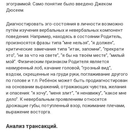
эгограммой. Само понятие было введено Джеком
Дюсеем.
Диагностировать эго-состояния в личности возможно
путём изучения вербальных и невербальных компонент
поведения. Например, находясь в состоянии Родитель,
произносятся фразы типа “мне нельзя”, “я должен”,
критические замечания типа “итак, запомни”, “прекрати
это”, “ни за что на свете”, “я бы на твоём месте”, “милый
мой”. Физическим признаком Родителя является
нахмуренный лоб, качание головой, “грозный вид”,
вздохи, скрещенные на груди руки, поглаживание другого
по голове и т.п. Ребёнок может быть продиагностирован
на основании выражений, отражающих чувства, желания
и опасения: “я хочу”, “меня злит”, “я ненавижу”, “какое мне
дело”. К невербальным проявлениям относятся
дрожащие губы, потупленный взор, пожимание плечами,
выражение восторга.
Анализ трансакций.