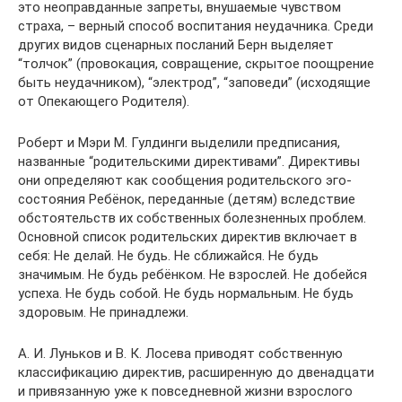
это неоправданные запреты, внушаемые чувством
страха, – верный способ воспитания неудачника. Среди
других видов сценарных посланий Берн выделяет
“толчок” (провокация, совращение, скрытое поощрение
быть неудачником), “электрод”, “заповеди” (исходящие
от Опекающего Родителя).
Роберт и Мэри М. Гулдинги выделили предписания,
названные “родительскими директивами”. Директивы
они определяют как сообщения родительского эго-
состояния Ребёнок, переданные (детям) вследствие
обстоятельств их собственных болезненных проблем.
Основной список родительских директив включает в
себя: Не делай. Не будь. Не сближайся. Не будь
значимым. Не будь ребёнком. Не взрослей. Не добейся
успеха. Не будь собой. Не будь нормальным. Не будь
здоровым. Не принадлежи.
А. И. Луньков и В. К. Лосева приводят собственную
классификацию директив, расширенную до двенадцати
и привязанную уже к повседневной жизни взрослого