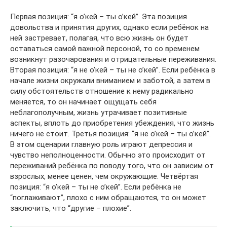
Первая позиция: “я о’кей – ты о’кей”. Эта позиция
довольства и принятия других, однако если ребёнок на
ней застревает, полагая, что всю жизнь он будет
оставаться самой важной персоной, то со временем
возникнут разочарования и отрицательные переживания.
Вторая позиция: “я не о’кей – ты не о’кей”. Если ребёнка в
начале жизни окружали вниманием и заботой, а затем в
силу обстоятельств отношение к нему радикально
меняется, то он начинает ощущать себя
неблагополучным, жизнь утрачивает позитивные
аспекты, вплоть до приобретения убеждения, что жизнь
ничего не стоит. Третья позиция: “я не о’кей – ты о’кей”.
В этом сценарии главную роль играют депрессия и
чувство неполноценности. Обычно это происходит от
переживаний ребёнка по поводу того, что он зависим от
взрослых, менее ценен, чем окружающие. Четвёртая
позиция: “я о’кей – ты не о’кей”. Если ребёнка не
“поглаживают”, плохо с ним обращаются, то он может
заключить, что “другие – плохие”.