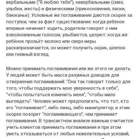
вербальными (“Я люблю тебя”), невербальными (смех,
улыбки, жесты) и физическими (прикосновения, ласки,
баюканье). Условные же поглаживания даются скорее за
поступки, чем за факт существования: когда ребёнок
впервые начинает ходить, родители говорят с ним
взволнованным голосом, улыбаются, целуют; когда же
ребёнок прольёт молоко или сверх меры
раскапризничается, он может получить окрик, шлепок
или гневный взгляд.
Можно принимать поглаживания или же этого не делать.
У людей может быть масса разумных доводов для
отвержения поглаживаний: “Она так говорит только для
того, чтобы поддержать мою уверенность в себе”,
“чтобы попытаться изменить меня”, “чтобы мило
выглядеть”. Человек может предполагать, что тот, кто
его “поглаживает”, либо лжец, либо манипулятор, и этим
скорее позорит “поглаживающего”, чем принимает
поглаживания. В трансактном анализе важным считается
учить клиентов принимать поглаживания и при этом
уметь отказываться от любых нежелательных условий,