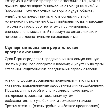
которую в детстве третировал алкоголик-отец, может
принять две позиции: “Я ничего не стою” (я не о’кей) и
“Мужчины – это животные, которые будут обижать
меня”. Легко представить, что в согласии с этой
жизненной позицией ею будут выбраны люди, играющие
те роли, которые соответствуют её жизненному
сценарию: она может выйти замуж за алкоголика или
человека с деспотичными наклонностями.
Сценарные послания и родительское
программирование.
Эрик Берн определяет предписания как самую важную
часть сценарного аппарата и классифицирует их по трём
степеням. Родительские предписания первой степени
мягки по форме и социально приемлемы – это прямые
указания, подкрепляемые одобрением или неодобрением.
Предписания второй степени лживые и жёсткие, их
внедрение происходит окольным путём
соблазнительных улыбок или угрожающих гримас.
Третья степень (очень грубые и жёсткие предписания) –