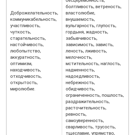
бесцеремонность,
болтливость, ветреность,
Доброжелательность,
властолюбие,
коммуникабельность,
внушаемость,
участливость,
вульгарность, глупость,
чуткость,
гордыня, жадность,
старательность,
забывчивость,
настойчивость,
зависимость, зависть,
любопытство,
леность, лживость,
аккуратность,
мелочность,
оптимизм,
мстительность, наглость,
находчивость,
надменность,
отходчивость,
надоедливость,
открытость,
небрежность,
миролюбие.
обидчивость,
ограниченность, пошлость,
раздражительность,
расточительность,
ревность,
самоуверенность,
сварливость, трусость,
тщеславие, упрямство,