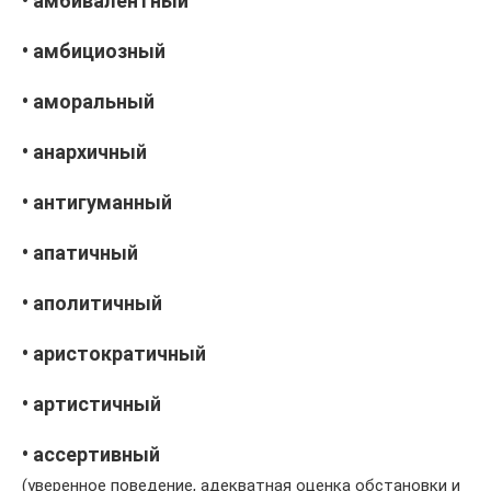
• амбивалентный
• амбициозный
• аморальный
• анархичный
• антигуманный
• апатичный
• аполитичный
• аристократичный
• артистичный
• ассертивный
(уверенное поведение, адекватная оценка обстановки и