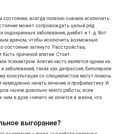
состоянии, всегда полезно сначала исключить
остояние может сопровождать целый ряд
 эндокринные заболевания, диабет и т. д. Вот
йным врачом, чтобы исключить возможные
о состояние затянуто. Расстройства,
т быть причиной апатии. Стоит
ли психиатром. Апатия часто является одним из
 заболеваний, таких как депрессия, биполярное
му консультации со специалистом могут помочь
 немедленно начать лечение и профилактику. И
атров нынче довольно много работы, если
 ним в духе «ничего не хочется в жизни, что
льное выгорание?
го выгорания – люди, чья работа связана с