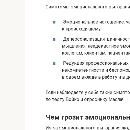
Симптомы эмоционального выгорания 
Эмоциональное истощение: ус
к происходящему;
Деперсонализация: циничность
мышления, неадекватное эмо
коллегам, клиентам, пациентам
Редукция профессиональных 
некомпетентности и беспомощ
в своем вкладе в работу и в 
Если наблюдаете у себя такие симпт
по тесту Бойко и опроснику Маслач —
Чем грозит эмоциональн
Из-за эмоционального выгорания люд