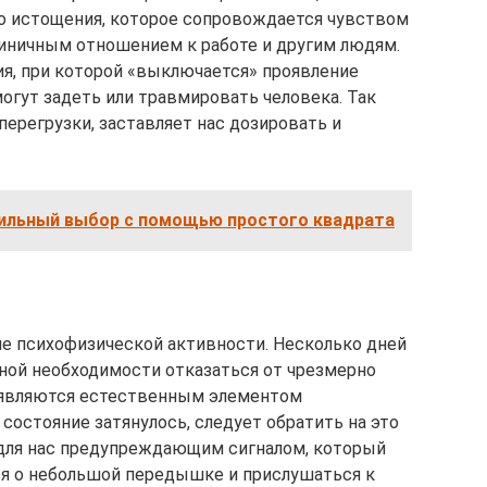
о истощения, которое сопровождается чувством
иничным отношением к работе и другим людям.
ия, при которой «выключается» проявление
огут задеть или травмировать человека. Так
ерегрузки, заставляет нас дозировать и
вильный выбор с помощью простого квадрата
 психофизической активности. Несколько дней
ной необходимости отказаться от чрезмерно
 являются естественным элементом
 состояние затянулось, следует обратить на это
 для нас предупреждающим сигналом, который
ься о небольшой передышке и прислушаться к