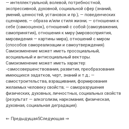
— интеллектуальной, волевой, потребностной,
экспрессивной, духовной, социальной сфер (знаний,
умений, ценностей, уста­новок и пр.); — поведенческих
сценариев; — образа и/или стиля жизни; — отношения к
себе (самооценок), отношений с собой (само­уважения,
самопринятия), отношения к миру (мировосприятия,
мировидения — картины мира), отношений с миром
(способов самореализации и самоутверждения).
Самоизменение может иметь просоциальный,
асоциальный и антисоциальный векторы.
Самоизменение может иметь характер:
-самосовершенствования, развития, преобразования
имеющих­ся задатков, черт, знаний и т.д.; —
самостроительства, взращивания, формирования
желаемых человеку свойств; — саморазрушения
физических, духовных, личностных, соци­альных свойств
(результат — алкоголизм, наркомания; физиче­ская,
духовная, социальная деградация).
⇐ Предыдущая5Следующая ⇒