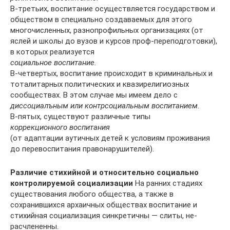
В-третьих, воспитание осуществляется государством и
обществом в специально создаваемых для этого
многочисленных, разнопро­фильных организациях (от
яслей и школы до вузов и курсов проф-переподготовки),
в которых реализуется
социальное воспитание.
В-четвертых, воспитание происходит в криминальных и
тотали­тарных политических и квазирелигиозных
сообществах. В этом случае мы имеем дело с
диссоциалъным или контрсоциальным воспитанием.
В-пятых, существуют различные типы
коррекционного воспи­тания
(от адаптации аутичных детей к условиям проживания
до перевоспитания правонарушителей).
Различие стихийной и относительно социально
контролируемой социализации
На ранних стадиях
существования любо­го общества, а также в
сохранившихся ар­хаичных обществах воспитание и
стихийная социализация синкретичны — слиты, не-
расчлененны.