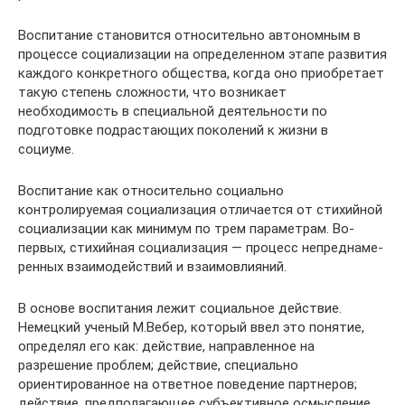
Воспитание становится относительно ав­тономным в
процессе социализации на оп­ределенном этапе развития
каждого конк­ретного общества, когда оно приобретает
такую степень сложно­сти, что возникает
необходимость в специальной деятельности по
подготовке подрастающих поколений к жизни в
социуме.
Воспитание как относительно социально
контролируемая со­циализация отличается от стихийной
социализации как минимум по трем параметрам. Во-
первых, стихийная социализация — процесс непреднаме­
ренных взаимодействий и взаимовлияний.
В основе воспитания лежит социальное действие.
Немецкий уче­ный М.Вебер, который ввел это понятие,
определял его как: дей­ствие, направленное на
разрешение проблем; действие, специаль­но
ориентированное на ответное поведение партнеров;
действие, предполагающее субъективное осмысление