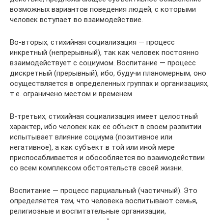
возможных вариантов поведения людей, с которыми
человек вступает во взаимодействие.
Во-вторых, стихийная социализация — процесс
инкретный (непрерывный), так как человек постоянно
взаимодействует с социумом. Воспитание — процесс
дискретный (прерывный), ибо, будучи планомерным, оно
осуществляется в определенных группах и орга­низациях,
т.е. ограничено местом и временем.
В-третьих, стихийная социализация имеет целостный
харак­тер, ибо человек как ее объект в своем развитии
испытывает вли­яние социума (позитивное или
негативное), а как субъект в той или иной мере
приспосабливается и обособляется во взаимодей­ствии
со всем комплексом обстоятельств своей жизни.
Воспитание — процесс парциальный (частичный). Это
опреде­ляется тем, что человека воспитывают семья,
религиозные и вос­питательные организации,