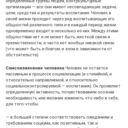
определенные группы людей, контр­культурные
организации — все они имеют несовпадающие зада­чи,
цели, средства и результаты воспитания. Человек в
своей жиз­ни проходит через ряд воспитывающих его
общностей различного типа и в каждый период жизни
одновременно входит в несколько из них. Между этими
общностями нет и не может быть жесткой связи и
преемственности, а часто нет вообще никакой связи
(что может быть и благом, и злом в зависимости от
обстоятельств).
Самсоизменение человека
Человек не остается
пассивным в процессе социализации (и сти­хийной, и
относительно направляемой, и относительно
социальноконтролируемой — воспитания). Он проявляет
определенную активность, почувствовавили осознав
необходимость или желание изменить что-либо в себе,
для того чтобы:
— в большей степени соответствовать ожиданиям и
требовани­ям социума, как позитивным, так и