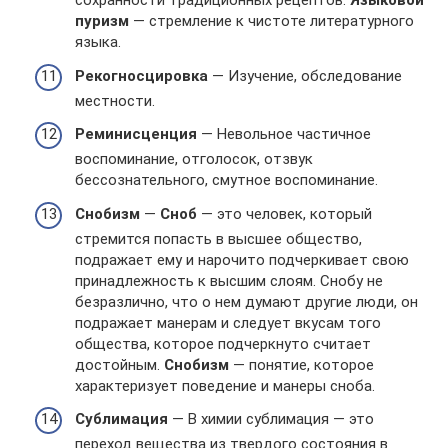
сохранности традиционных рецептов.
Языковой
пуризм
— стремление к чистоте литературного
языка.
Рекогносцировка
— Изучение, обследование
местности.
Реминисценция
— Невольное частичное
воспоминание, отголосок, отзвук
бессознательного, смутное воспоминание.
Снобизм
—
Сноб
— это человек, который
стремится попасть в высшее общество,
подражает ему и нарочито подчеркивает свою
принадлежность к высшим слоям. Снобу не
безразлично, что о нем думают другие люди, он
подражает манерам и следует вкусам того
общества, которое подчеркнуто считает
достойным.
Снобизм
— понятие, которое
характеризует поведение и манеры сноба.
Сублимация
— В химии сублимация — это
переход вещества из твердого состояния в