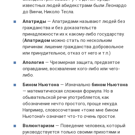
известных людей абидекстрами были Леонардо
до Винчи, Николо Тесла.
Апатриды
— Апатридами называют людей без
гражданства и без доказательств
принадлежности их к какому-либо государству.
(
Апатридом
можно стать по нескольким
причинам: лишение гражданства добровольное
или принудительное, отказ от него и т.п.)
Апология
— Чрезмерная защита, предвзятое
оправдание, восхваление кого-либо или чего-
либо.
Бином Ньютона
— Изначально
бином Ньютона
— математическая сложная формула. Но в
обывательской речи употребляется, как
обозначение нечто простого, проще некуда.
Например, словосочетание «тоже мне бином
Ньютона!» означает что-то очень простое.
Волюнтаризм
— Поведение человека, который
руководствуется только своими прихотями и