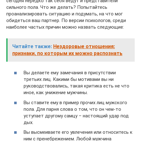
сегодня нередко так себя ведут и представители
сильного пола. Что же делать? Попытайтесь
проанализировать ситуацию и подумать, на что мог
обидеться ваш партнер. По версии психологов, среди
наиболее частых причин можно назвать следующие:
Читайте также:
Нездоровые отношения:
признаки, по которым их можно распознать
Вы делаете ему замечания в присутствии
третьих лиц. Какими бы мотивами вы ни
руководствовались, такая критика есть не что
иное, как унижение мужчины.
Вы ставите ему в пример прочих лиц мужского
пола. Для парня слова о том, что он чем-то
уступает другому самцу – настоящий удар под
дых.
Вы высмеиваете его увлечения или относитесь к
ним с пренебрежением. Любой мужчина