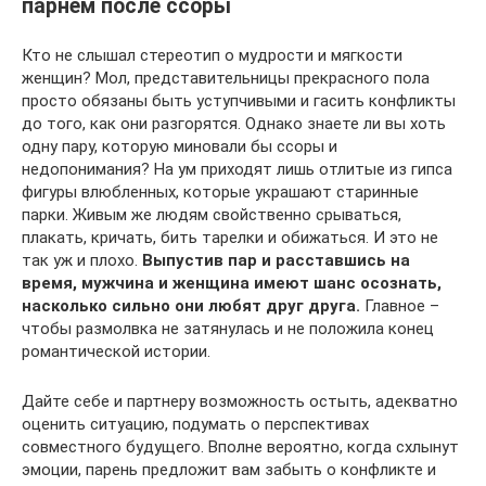
парнем после ссоры
Кто не слышал стереотип о мудрости и мягкости
женщин? Мол, представительницы прекрасного пола
просто обязаны быть уступчивыми и гасить конфликты
до того, как они разгорятся. Однако знаете ли вы хоть
одну пару, которую миновали бы ссоры и
недопонимания? На ум приходят лишь отлитые из гипса
фигуры влюбленных, которые украшают старинные
парки. Живым же людям свойственно срываться,
плакать, кричать, бить тарелки и обижаться. И это не
так уж и плохо.
Выпустив пар и расставшись на
время, мужчина и женщина имеют шанс осознать,
насколько сильно они любят друг друга.
Главное –
чтобы размолвка не затянулась и не положила конец
романтической истории.
Дайте себе и партнеру возможность остыть, адекватно
оценить ситуацию, подумать о перспективах
совместного будущего. Вполне вероятно, когда схлынут
эмоции, парень предложит вам забыть о конфликте и