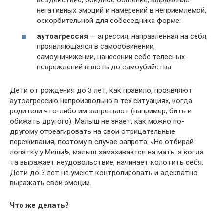
воздействие, обидное общение, выражение
негативных эмоций и намерений в неприемлемой,
оскорбительной для собеседника форме;
аутоагрессия
— агрессия, направленная на себя,
проявляющаяся в самообвинении,
самоуничижении, нанесении себе телесных
повреждений вплоть до самоубийства.
Дети от рождения до 3 лет, как правило, проявляют
аутоагрессию непроизвольно в тех ситуациях, когда
родители что-либо им запрещают (например, бить и
обижать другого). Малыш не знает, как можно по-
другому отреагировать на свои отрицательные
переживания, поэтому в случае запрета: «Не отбирай
лопатку у Миши!», малыш замахивается на мать, а когда
та выражает неудовольствие, начинает колотить себя.
Дети до 3 лет не умеют контролировать и адекватно
выражать свои эмоции.
Что же делать?