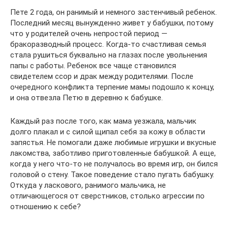
Пете 2 года, он ранимый и немного застенчивый ребенок.
Последний месяц вынужденно живет у бабушки, потому
что у родителей очень непростой период —
бракоразводный процесс. Когда-то счастливая семья
стала рушиться буквально на глазах после увольнения
папы с работы. Ребенок все чаще становился
свидетелем ссор и драк между родителями. После
очередного конфликта терпение мамы подошло к концу,
и она отвезла Петю в деревню к бабушке.
Каждый раз после того, как мама уезжала, мальчик
долго плакал и с силой щипал себя за кожу в области
запястья. Не помогали даже любимые игрушки и вкусные
лакомства, заботливо приготовленные бабушкой. А еще,
когда у него что-то не получалось во время игр, он бился
головой о стену. Такое поведение стало пугать бабушку.
Откуда у ласкового, ранимого мальчика, не
отличающегося от сверстников, столько агрессии по
отношению к себе?