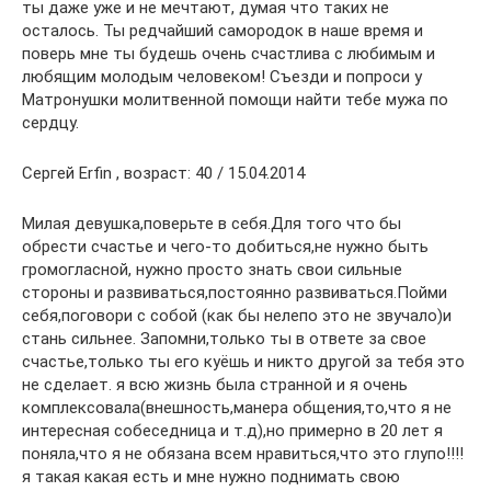
ты даже уже и не мечтают, думая что таких не
осталось. Ты редчайший самородок в наше время и
поверь мне ты будешь очень счастлива с любимым и
любящим молодым человеком! Съезди и попроси у
Матронушки молитвенной помощи найти тебе мужа по
сердцу.
Сергей Erfin , возраст: 40 / 15.04.2014
Милая девушка,поверьте в себя.Для того что бы
обрести счастье и чего-то добиться,не нужно быть
громогласной, нужно просто знать свои сильные
стороны и развиваться,постоянно развиваться.Пойми
себя,поговори с собой (как бы нелепо это не звучало)и
стань сильнее. Запомни,только ты в ответе за свое
счастье,только ты его куёшь и никто другой за тебя это
не сделает. я всю жизнь была странной и я очень
комплексовала(внешность,манера общения,то,что я не
интересная собеседница и т.д),но примерно в 20 лет я
поняла,что я не обязана всем нравиться,что это глупо!!!!
я такая какая есть и мне нужно поднимать свою