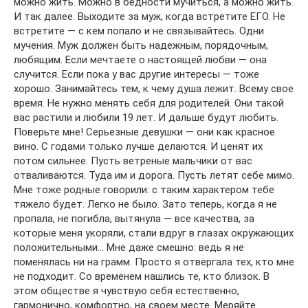
можно жить. Можно в бедности мучиться, а можно жить.
И так далее. Выходите за муж, когда встретите ЕГО. Не
встретите — с кем попало и не связывайтесь. Одни
мучения. Муж должен быть надежным, порядочным,
любящим. Если мечтаете о настоящей любви — она
случится. Если пока у вас другие интересы — тоже
хорошо. Занимайтесь тем, к чему душа лежит. Всему свое
время. Не нужно менять себя для родителей. Они такой
вас растили и любили 19 лет. И дальше будут любить.
Поверьте мне! Серьезные девушки — они как красное
вино. С годами только лучше делаются. И ценят их
потом сильнее. Пусть ветреные мальчики от вас
отваливаются. Туда им и дорога. Пусть летят себе мимо.
Мне тоже родные говорили: с таким характером тебе
тяжело будет. Легко не было. Зато теперь, когда я не
пропала, не погибла, вытянула — все качества, за
которые меня укоряли, стали вдруг в глазах окружающих
положительными… Мне даже смешно: ведь я не
поменялась ни на грамм. Просто я отвергала тех, кто мне
не подходит. Со временем нашлись те, кто близок. В
этом обществе я чувствую себя естественно,
гармонично, комфортно, на своем месте. Меряйте