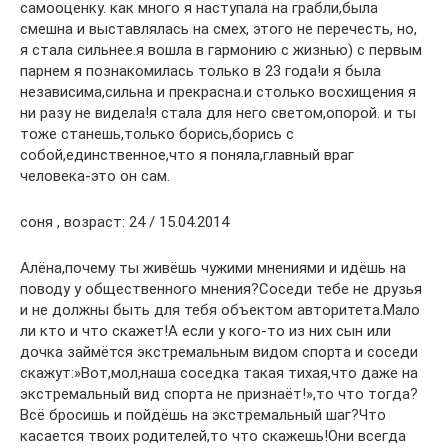
самооценку. как много я наступала на грабли,была
смешна и выставлялась на смех, этого не перечесть, но,
я стала сильнее.я вошла в гармонию с жизнью) с первым
парнем я познакомилась только в 23 года!и я была
независима,сильна и прекрасна.и столько восхищения я
ни разу не видела!я стала для него светом,опорой. и ты
тоже станешь,только борись,борись с
собой,единственное,что я поняла,главный враг
человека-это он сам.
соня , возраст: 24 / 15.04.2014
Алёна,почему ты живёшь чужими мнениями и идёшь на
поводу у общественного мнения?Соседи тебе не друзья
и не должны быть для тебя объектом авторитета.Мало
ли кто и что скажет!А если у кого-то из них сын или
дочка займётся экстремальным видом спорта и соседи
скажут:»Вот,мол,наша соседка такая тихая,что даже на
экстремальный вид спорта не признаёт!»,то что тогда?
Всё бросишь и пойдёшь на экстремальный шаг?Что
касается твоих родителей,то что скажешь!Они всегда