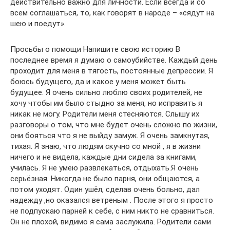
действительно важно для личности. Если всегда и со
всем соглашаться, то, как говорят в народе – «сядут на
шею и поедут».
Просьбы о помощи Напишите свою историю В
последнее время я думаю о самоубийстве. Каждый день
проходит для меня в тягость, постоянные депрессии. Я
боюсь будущего, да и какое у меня может быть
будущее. Я очень сильно люблю своих родителей, не
хочу чтобы им было стыдно за меня, но исправить я
никак не могу. Родители меня стесняются. Слышу их
разговоры о том, что мне будет очень сложно по жизни,
они бояться что я не выйду замуж. Я очень замкнутая,
тихая. Я знаю, что людям скучно со мной , я в жизни
ничего и не видела, каждые дни сидела за книгами,
училась. Я не умею развлекаться, отдыхать.Я очень
серьёзная. Никогда не было парня, они общаются, а
потом уходят. Один ушёл, сделав очень больно, дал
надежду ,но оказался ветреным . После этого я просто
не подпускаю парней к себе, с ним никто не сравниться.
Он не плохой, видимо я сама заслужила. Родители сами