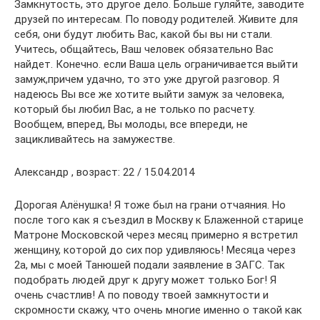
Замкнутость, это другое дело. Больше гуляйте, заводите
друзей по интересам. По поводу родителей. Живите для
себя, они будут любить Вас, какой бы вы ни стали.
Учитесь, общайтесь, Ваш человек обязательно Вас
найдет. Конечно. если Ваша цель ограничивается выйти
замуж,причем удачно, то это уже другой разговор. Я
надеюсь Вы все же хотите выйти замуж за человека,
который бы любил Вас, а не только по расчету.
Вообщем, вперед, Вы молоды, все впереди, не
зацикливайтесь на замужестве.
Александр , возраст: 22 / 15.04.2014
Дорогая Алёнушка! Я тоже был на грани отчаяния. Но
после того как я съездил в Москву к Блаженной старице
Матроне Московской через месяц примерно я встретил
женщину, которой до сих пор удивляюсь! Месяца через
2а, мы с моей Танюшей подали заявление в ЗАГС. Так
подобрать людей друг к другу может только Бог! Я
очень счастлив! А по поводу твоей замкнутости и
скромности скажу, что очень многие именно о такой как