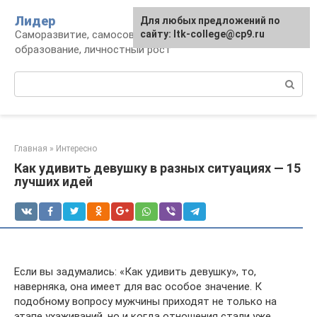
Перейти
Лидер
Для любых предложений по
к
Саморазвитие, самосовершенствование,
сайту: ltk-college@cp9.ru
контенту
образование, личностный рост
Поиск:
Главная
»
Интересно
Как удивить девушку в разных ситуациях — 15
лучших идей
Если вы задумались: «Как удивить девушку», то,
наверняка, она имеет для вас особое значение. К
подобному вопросу мужчины приходят не только на
этапе ухаживаний, но и когда отношения стали уже