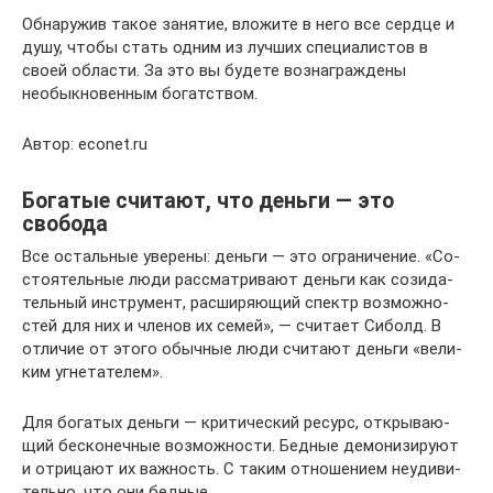
Об­на­ру­жив такое за­ня­тие, вло­жи­те в него все серд­це и
душу, чтобы стать одним из луч­ших спе­ци­а­ли­стов в
своей об­ла­сти. За это вы бу­де­те воз­на­граж­де­ны
необык­но­вен­ным бо­гат­ством.
Автор: econet.ru
Богатые считают, что деньги — это
свобода
Все остальные уверены: деньги — это ограничение. «Со­
сто­я­тель­ные люди рас­смат­ри­ва­ют день­ги как со­зи­да­
тель­ный ин­стру­мент, рас­ши­ря­ю­щий спектр воз­мож­но­
стей для них и чле­нов их семей», — счи­та­ет Сиболд. В
от­ли­чие от этого обыч­ные люди счи­та­ют день­ги «ве­ли­
ким угне­та­те­лем».
Для бо­га­тых день­ги — кри­ти­че­ский ре­сурс, от­кры­ва­ю­
щий бес­ко­неч­ные воз­мож­но­сти. Бед­ные де­мо­ни­зи­ру­ют
и от­ри­ца­ют их важ­ность. С таким от­но­ше­ни­ем неуди­ви­
тель­но, что они бед­ные.