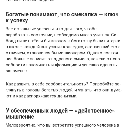
Богатые понимают, что смекалка — ключ
к успеху
Все остальные уверены, что для того, чтобы
заработать состояние, необходимо много учиться. Си­
болд пишет: «Если бы клю­чом к бо­гат­ству были пя­тер­ки
в школе, каж­дый вы­пуск­ник кол­ле­джа, окон­чив­ший его с
от­ли­чи­ем, ста­но­вил­ся бы мил­ли­о­не­ром. Од­на­ко со­сто­я­
ние боль­ше за­ви­сит от здра­во­го смыс­ла, неже­ли от спо­
соб­но­сти за­по­ми­нать ин­фор­ма­цию и успеш­но сда­вать
эк­за­ме­ны».
Как раз­вить в себе со­об­ра­зи­тель­ность? По­про­буй­те за­
гля­нуть в го­ло­вы бо­га­тых людей, и узнать, что они ду­ма­
ют и как рас­по­ря­жа­ют­ся день­га­ми.
У обеспеченных людей — «действенное»
мышление
Маловероятно, что вы встретите успешного человека в