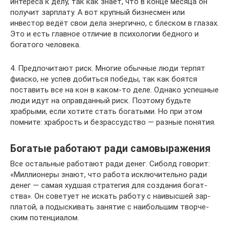
интереса к делу, так как знает, что в конце месяца он
получит зарплату. А вот крупный бизнесмен или
инвестор ведёт свои дела энергично, с блеском в глазах.
Это и есть главное отличие в психологии бедного и
богатого человека.
4. Предпочитают риск. Многие обычные люди терпят
фиаско, не успев добиться победы, так как боятся
поставить все на кон в каком-то деле. Однако успешные
люди идут на оправданный риск. Поэтому будьте
храбрыми, если хотите стать богатыми. Но при этом
помните: храбрость и безрассудство — разные понятия.
Богатые работают ради самовыражения
Все остальные работают ради денег. Си­болд го­во­рит:
«Мил­ли­о­не­ры знают, что ра­бо­та ис­клю­чи­тель­но ради
денег — самая худ­шая стра­те­гия для со­зда­ния бо­гат­
ства». Он со­ве­ту­ет не ис­кать ра­бо­ту с наи­выс­шей зар­
пла­той, а подыс­ки­вать за­ня­тие с наи­боль­шим твор­че­
ским по­тен­ци­а­лом.