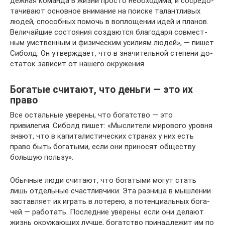
деж­ная ко­ман­да в жизни про­сто необ­хо­ди­ма, и со­сре­до­
та­чи­ва­ют ос­нов­ное вни­ма­ние на по­ис­ке талант­ли­вых
людей, спо­соб­ных по­мочь в во­пло­ще­нии идей и пла­нов.
Ве­ли­чай­шие со­сто­я­ния со­зда­ют­ся бла­го­да­ря сов­мест­
ным ум­ствен­ным и фи­зи­че­ским уси­ли­ям людей», — пишет
Си­болд. Он утвер­жда­ет, что в зна­чи­тель­ной сте­пе­ни до­
ста­ток за­ви­сит от на­ше­го окру­же­ния.
Богатые считают, что деньги — это их
право
Все остальные уверены, что богатство — это
привилегия. Си­болд пишет: «Мыс­ли­те­ли ми­ро­во­го уров­ня
знают, что в ка­пи­та­ли­сти­че­ских стра­нах у них есть
право быть бо­га­ты­ми, если они при­но­сят об­ще­ству
большую поль­зу».
Обыч­ные люди счи­та­ют, что бо­га­ты­ми могут стать
лишь от­дель­ные счаст­лив­чи­ки. Эта раз­ни­ца в мыш­ле­нии
за­став­ля­ет их иг­рать в ло­те­рею, а по­тен­ци­аль­ных бо­га­
чей — ра­бо­тать. По­след­ние уве­ре­ны: если они де­ла­ют
жизнь окру­жа­ю­щих лучше, бо­гат­ство при­над­ле­жит им по