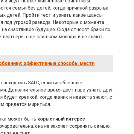
ей и ищут новые жизненные ориентиры.
ются семьи без детей, когда причиной разрыва
ых детей. Пройти тест и узнать какие шансы
я под угрозой развода. Некоторые с момента
а счастливое будущее. Сюда относят браки по
да партнеры еще слишком молоды и не знают,
юбовнику: эффективные способы мести
с походом в ЗАГС, если влюбленные
я. Дополнительное время даст паре узнать друг
я будет крепкой, когда жених и невеста знают, с
м придется мириться.
рака может быть
корыстный интерес
 очаровательна, она не захочет сохранять семью,
я за ее счет.