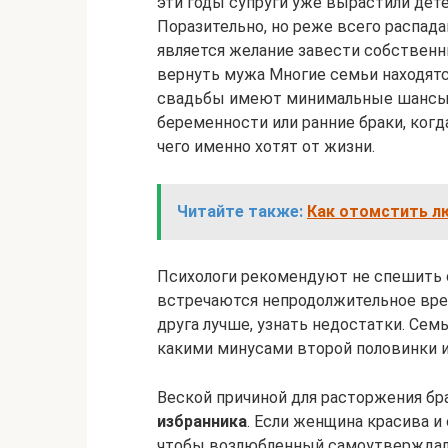
эти годы супруги уже вырастили дет
Поразительно, но реже всего распада
является желание завести собственн
вернуть мужа Многие семьи находятс
свадьбы имеют минимальные шансы н
беременности или ранние браки, ког
чего именно хотят от жизни.
Читайте также:
Как отомстить л
Психологи рекомендуют не спешить 
встречаются непродолжительное врем
друга лучше, узнать недостатки. Семь
какими минусами второй половинки и
Веской причиной для расторжения б
избранника
. Если женщина красива и
чтобы возлюбленный самоутверждалс