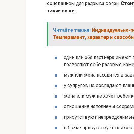
основанием для разрыва связи.
Стоит
такие вещи:
Читайте также:
Индивидуально-п
Темперамент, характер и способ
один или оба партнера имеют
позволяют себе разовые изме
муж или жена находятся в зави
у супругов не совпадают план
жена или муж не хочет ребенк
отношения наполнены ссорами
присутствуют непреодолимые
в браке присутствует психоло