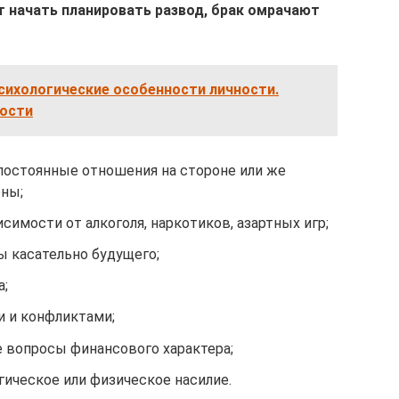
 начать планировать развод, брак омрачают
сихологические особенности личности.
ности
 постоянные отношения на стороне или же
ны;
симости от алкоголя, наркотиков, азартных игр;
ы касательно будущего;
а;
 и конфликтами;
 вопросы финансового характера;
гическое или физическое насилие.