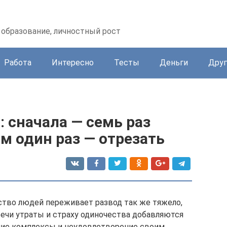
образование, личностный рост
Работа
Интересно
Тесты
Деньги
Друг
: сначала — семь раз
м один раз — отрезать
ство людей переживает развод так же тяжело,
оречи утраты и страху одиночества добавляются
ние комплексы и неудовлетворение своим