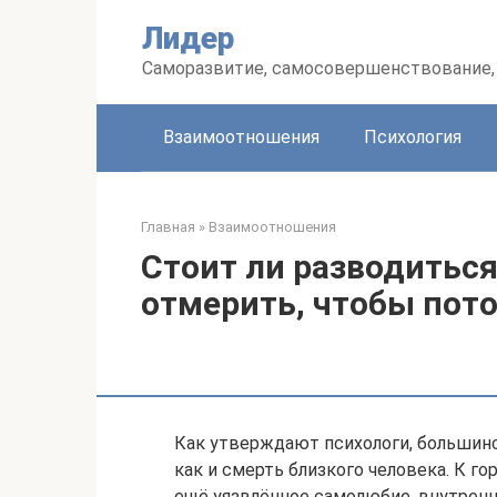
Перейти
Лидер
к
контенту
Саморазвитие, самосовершенствование, 
Взаимоотношения
Психология
Главная
»
Взаимоотношения
Стоит ли разводиться
отмерить, чтобы пото
Как утверждают психологи, большин
как и смерть близкого человека. К г
ещё уязвлённое самолюбие, внутрен