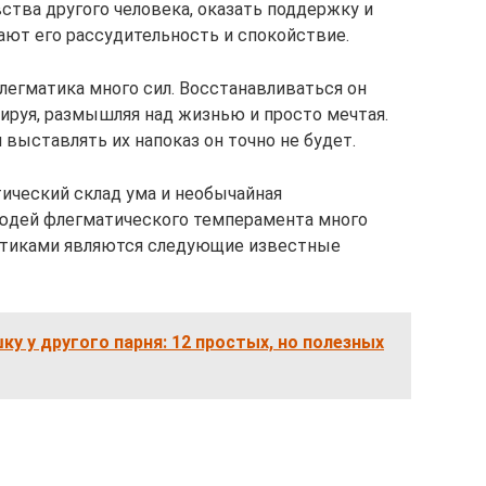
ства другого человека, оказать поддержку и
ают его рассудительность и спокойствие.
легматика много сил. Восстанавливаться он
ируя, размышляя над жизнью и просто мечтая.
выставлять их напоказ он точно не будет.
тический склад ума и необычайная
людей флегматического темперамента много
матиками являются следующие известные
ку у другого парня: 12 простых, но полезных