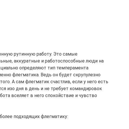
нную рутинную работу. Это самые
льные, аккуратные и работоспособные люди на
ециально определяют тип темперамента
енно флегматика. Ведь он будет скрупулезно
того. А сам флегматик счастлив, если у него есть
тся изо дня в день и не требует командировок
абота вселяет в него спокойствие и чувство
иболее подходящих флегматику: