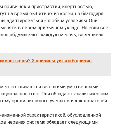
м привычек и пристрастий, инертностью,
т на время выбить их из колеи, но благодаря
ны адаптироваться к любым условиям. Они
 менять в своем привычном укладе. Но если все
ельно обдумывают каждую мелочь, взвешивая
змены жены? 3 причины уйти и 6 причин
рамента отличаются высокими умственными
 рациональностью. Они обладают аналитическим
тому среди них много ученых и исследователей.
неизменной характеристикой, обусловленной
ков нервная система обладает следующими