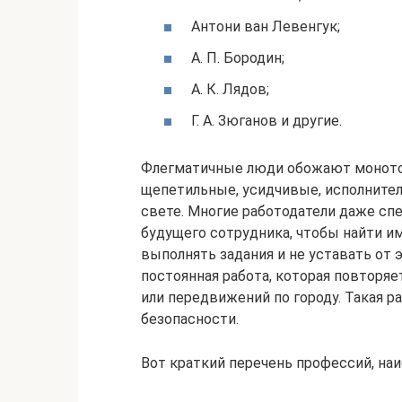
Антони ван Левенгук;
А. П. Бородин;
А. К. Лядов;
Г. А. Зюганов и другие.
Флегматичные люди обожают моното
щепетильные, усидчивые, исполните
свете. Многие работодатели даже сп
будущего сотрудника, чтобы найти им
выполнять задания и не уставать от э
постоянная работа, которая повторяе
или передвижений по городу. Такая р
безопасности.
Вот краткий перечень профессий, на