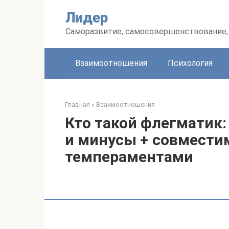
Перейти
Лидер
к
контенту
Саморазвитие, самосовершенствование, 
Взаимоотношения
Психология
Главная
»
Взаимоотношения
Кто такой флегматик:
и минусы + совмести
темпераментами