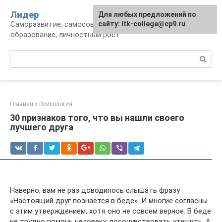
Перейти
Лидер
Для любых предложений по
к
Саморазвитие, самосовершенствование,
сайту: ltk-college@cp9.ru
контенту
образование, личностный рост
Поиск:
Главная
»
Психология
30 признаков того, что вы нашли своего
лучшего друга
Наверно, вам не раз доводилось слышать фразу
«Настоящий друг познаётся в беде». И многие согласны
с этим утверждением, хотя оно не совсем верное. В беде
не трудно помочь человеку, посочувствовать утешить. А