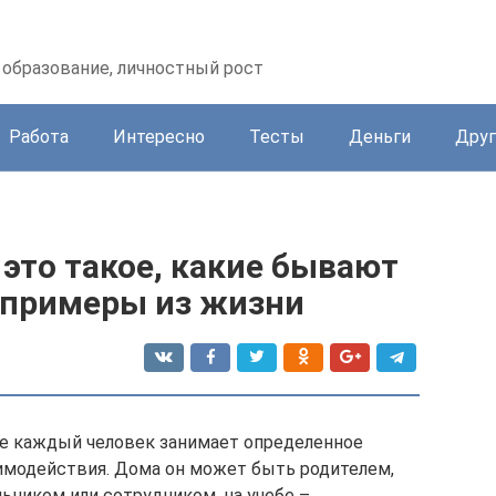
образование, личностный рост
Работа
Интересно
Тесты
Деньги
Друг
 это такое, какие бывают
, примеры из жизни
де каждый человек занимает определенное
имодействия. Дома он может быть родителем,
льником или сотрудником, на учебе –