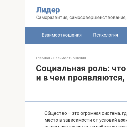
Перейти
Лидер
к
контенту
Саморазвитие, самосовершенствование, 
Взаимоотношения
Психология
Главная
»
Взаимоотношения
Социальная роль: что
и в чем проявляются
Общество – это огромная система, г
место в зависимости от условий вза
сыном или дочерью, на работе – нача