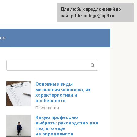
Для любых предложений по
сайту: ltk-college@cp9.ru
ое
Поиск:
Основные виды
мышления человека, их
характеристики и
особенности
Психология
Какую профессию
выбрать: руководство для
тех, кто еще
не определился