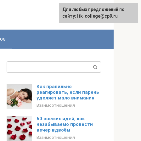
Для любых предложений по
сайту: ltk-college@cp9.ru
ое
Поиск:
Как правильно
реагировать, если парень
уделяет мало внимания
Взаимоотношения
60 свежих идей, как
незабываемо провести
вечер вдвоём
Взаимоотношения