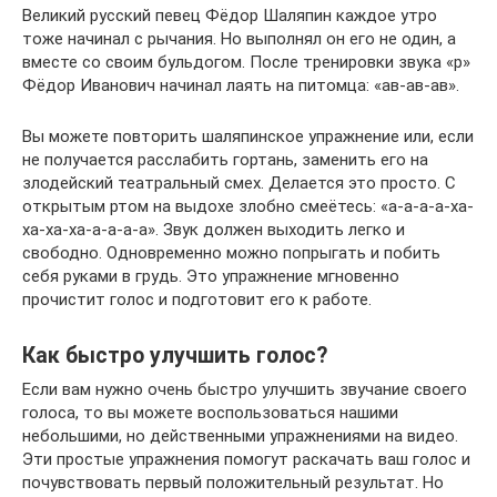
Великий русский певец Фёдор Шаляпин каждое утро
тоже начинал с рычания. Но выполнял он его не один, а
вместе со своим бульдогом. После тренировки звука «р»
Фёдор Иванович начинал лаять на питомца: «ав-ав-ав».
Вы можете повторить шаляпинское упражнение или, если
не получается расслабить гортань, заменить его на
злодейский театральный смех. Делается это просто. С
открытым ртом на выдохе злобно смеётесь: «а-а-а-а-ха-
ха-ха-ха-а-а-а-а». Звук должен выходить легко и
свободно. Одновременно можно попрыгать и побить
себя руками в грудь. Это упражнение мгновенно
прочистит голос и подготовит его к работе.
Как быстро улучшить голос?
Если вам нужно очень быстро улучшить звучание своего
голоса, то вы можете воспользоваться нашими
небольшими, но действенными упражнениями на видео.
Эти простые упражнения помогут раскачать ваш голос и
почувствовать первый положительный результат. Но