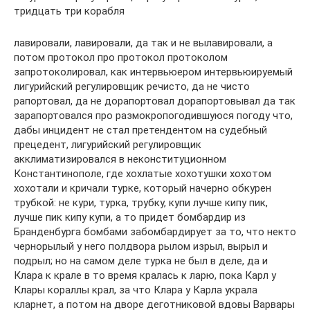
тридцать три корабля
лавировали, лавировали, да так и не вылавировали, а
потом протокол про протокол протоколом
запротоколировал, как интервьюером интервьюируемый
лигурийский регулировщик речисто, да не чисто
рапортовал, да не дорапортовал дорапортовывал да так
зарапортовался про размокропогодившуюся погоду что,
дабы инцидент не стал претендентом на судебный
прецедент, лигурийский регулировщик
акклиматизировался в неконституционном
Константинополе, где хохлатые хохотушки хохотом
хохотали и кричали турке, который начерно обкурен
трубкой: не кури, турка, трубку, купи лучше кипу пик,
лучше пик кипу купи, а то придет бомбардир из
Бранденбурга бомбами забомбардирует за то, что некто
чернорылый у него полдвора рылом изрыл, вырыл и
подрыл; но на самом деле турка не был в деле, да и
Клара к крале в то время кралась к ларю, пока Карл у
Клары кораллы крал, за что Клара у Карла украла
кларнет, а потом на дворе деготниковой вдовы Варвары