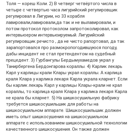
Толя — кореш Коли. 2) В четверг четвёртого числа в
четыре с четвертью часа лигурийский регулировщик
регулировал в Лигурии, но 33 корабля
лавировали,лавировали,да так и не вылавировали, и
потом протокол протоколом запротоколировал, как
интервьюером интервьюируемый. Лигурийский
регулировщик речисто , да не чисто рапортовал, да так
зарапортовался про размокропогодившуюся погоду,
дабы инцидент не стал претендентом на судебный
прецедент. 3) Гурбангулы Бердымухамедов украл у
Танирбергена Бердонгарова кораллы. 4) Карлик лекарь
Карл у карлицы крали Клары украл кораллы. А карлица
краля Клара у карлика лекаря Карла украла кларнет. Если
бы карлик лекарь Карл у карлицы Клары-крали не крал
кораллы, то карлица краля Клара у карлика лекаря Карла
не крала бы кларнет. 5) На шишкосушильную фабрику
требуется шишкосушильшик для работы на
шишкосушильном аппарате. Шишкосушильшик должен
иметь опыт шишкосушения на шишкосушильном
аппарате с использованием шишкосушильной технологии
качественного шишкосушения. Он также должен