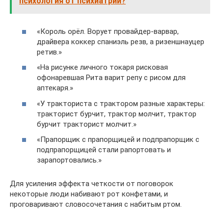
психология от психиатрии?
«Король орёл. Ворует провайдер-варвар,
драйвера коккер спаниэль резв, а ризеншнауцер
ретив.»
«На рисунке личного токаря рисковая
офонаревшая Рита варит репу с рисом для
аптекаря.»
«У тракториста с трактором разные характеры:
тракторист бурчит, трактор молчит, трактор
бурчит тракторист молчит.»
«Прапорщик с прапорщицей и подпрапорщик с
подпрапорщицей стали рапортовать и
зарапортовались.»
Для усиления эффекта четкости от поговорок
некоторые люди набивают рот конфетами, и
проговаривают словосочетания с набитым ртом.