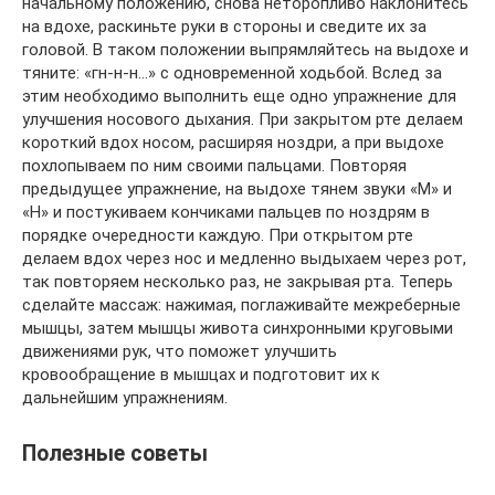
начальному положению, снова неторопливо наклонитесь
на вдохе, раскиньте руки в стороны и сведите их за
головой. В таком положении выпрямляйтесь на выдохе и
тяните: «гн-н-н…» с одновременной ходьбой. Вслед за
этим необходимо выполнить еще одно упражнение для
улучшения носового дыхания. При закрытом рте делаем
короткий вдох носом, расширяя ноздри, а при выдохе
похлопываем по ним своими пальцами. Повторяя
предыдущее упражнение, на выдохе тянем звуки «М» и
«Н» и постукиваем кончиками пальцев по ноздрям в
порядке очередности каждую. При открытом рте
делаем вдох через нос и медленно выдыхаем через рот,
так повторяем несколько раз, не закрывая рта. Теперь
сделайте массаж: нажимая, поглаживайте межреберные
мышцы, затем мышцы живота синхронными круговыми
движениями рук, что поможет улучшить
кровообращение в мышцах и подготовит их к
дальнейшим упражнениям.
Полезные советы