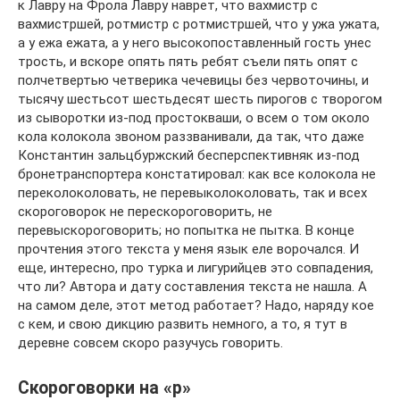
к Лавру на Фрола Лавру наврет, что вахмистр с
вахмистршей, ротмистр с ротмистршей, что у ужа ужата,
а у ежа ежата, а у него высокопоставленный гость унес
трость, и вскоре опять пять ребят съели пять опят с
полчетвертью четверика чечевицы без червоточины, и
тысячу шестьсот шестьдесят шесть пирогов с творогом
из сыворотки из-под простокваши, о всем о том около
кола колокола звоном раззванивали, да так, что даже
Константин зальцбуржский бесперспективняк из-под
бронетранспортера констатировал: как все колокола не
переколоколовать, не перевыколоколовать, так и всех
скороговорок не перескороговорить, не
перевыскороговорить; но попытка не пытка. В конце
прочтения этого текста у меня язык еле ворочался. И
еще, интересно, про турка и лигурийцев это совпадения,
что ли? Автора и дату составления текста не нашла. А
на самом деле, этот метод работает? Надо, наряду кое
с кем, и свою дикцию развить немного, а то, я тут в
деревне совсем скоро разучусь говорить.
Скороговорки на «р»