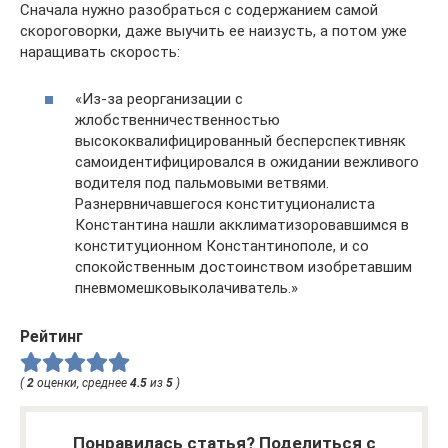
Сначала нужно разобраться с содержанием самой
скороговорки, даже выучить ее наизусть, а потом уже
наращивать скорость:
«Из-за реорганизации с
жлобственничественностью
высококвалифицированный бесперспективняк
самоидентифицировался в ожидании вежливого
водителя под пальмовыми ветвями.
Разнервничавшегося конституционалиста
Константина нашли акклиматизоровавшимся в
конституционном Константинополе, и со
спокойственным достоинством изобретавшим
пневмомешковыколачиватель.»
Рейтинг
(
2
оценки, среднее
4.5
из
5
)
Понравилась статья? Поделиться с