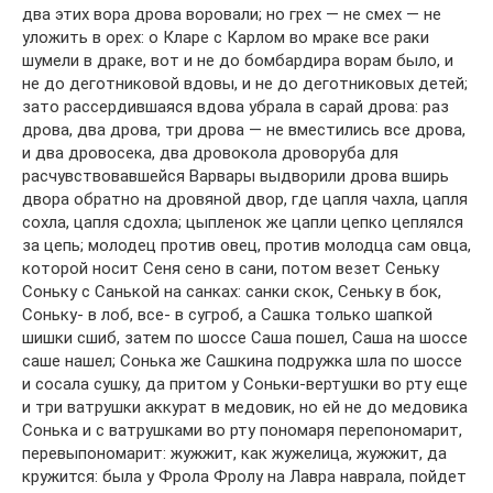
два этих вора дрова воровали; но грех — не смех — не
уложить в орех: о Кларе с Карлом во мраке все раки
шумели в драке, вот и не до бомбардира ворам было, и
не до деготниковой вдовы, и не до деготниковых детей;
зато рассердившаяся вдова убрала в сарай дрова: раз
дрова, два дрова, три дрова — не вместились все дрова,
и два дровосека, два дровокола дроворуба для
расчувствовавшейся Варвары выдворили дрова вширь
двора обратно на дровяной двор, где цапля чахла, цапля
сохла, цапля сдохла; цыпленок же цапли цепко цеплялся
за цепь; молодец против овец, против молодца сам овца,
которой носит Сеня сено в сани, потом везет Сеньку
Соньку с Санькой на санках: санки скок, Сеньку в бок,
Соньку- в лоб, все- в сугроб, а Сашка только шапкой
шишки сшиб, затем по шоссе Саша пошел, Саша на шоссе
саше нашел; Сонька же Сашкина подружка шла по шоссе
и сосала сушку, да притом у Соньки-вертушки во рту еще
и три ватрушки аккурат в медовик, но ей не до медовика
Сонька и с ватрушками во рту пономаря перепономарит,
перевыпономарит: жужжит, как жужелица, жужжит, да
кружится: была у Фрола Фролу на Лавра наврала, пойдет