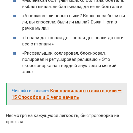
«Маленькая болтунья молоко болтала, болтала,
выбалтывала, выбалтывала, да не выболтала.»
«А волки вы ли ночью выли? Возле леса были вы
ли, вы спросили: были ли мы ли? Были. Ноги в
речке мыли.»
«Топали да топали до тополя дотопали да ноги
все оттопали.»
«Рисовальщик коллеровал, блокировал,
полировал и ретушировал реликвию.» Это
скороговорка на твердый звук «эл» и мягкий
«эль».
Читайте также:
Как правильно ставить цели —
15 Способов и С чего начать
Несмотря на кажущуюся легкость, быстроговорка не
простая.