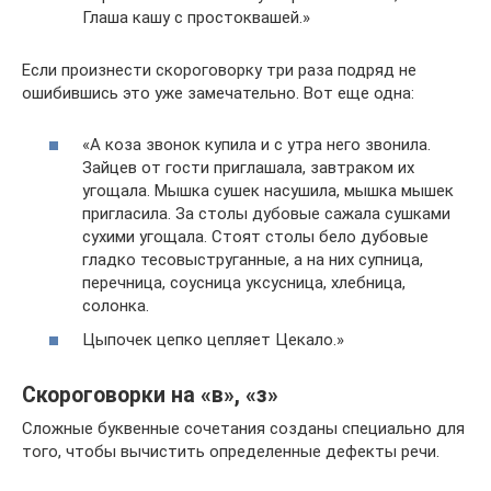
Глаша кашу с простоквашей.»
Если произнести скороговорку три раза подряд не
ошибившись это уже замечательно. Вот еще одна:
«А коза звонок купила и с утра него звонила.
Зайцев от гости приглашала, завтраком их
угощала. Мышка сушек насушила, мышка мышек
пригласила. За столы дубовые сажала сушками
сухими угощала. Стоят столы бело дубовые
гладко тесовыструганные, а на них супница,
перечница, соусница уксусница, хлебница,
солонка.
Цыпочек цепко цепляет Цекало.»
Скороговорки на «в», «з»
Сложные буквенные сочетания созданы специально для
того, чтобы вычистить определенные дефекты речи.