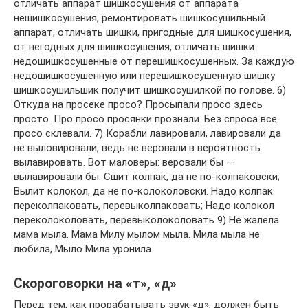
отличать аппарат шишкосушения от аппарата
нешишкосушения, ремонтировать шишкосушильный
аппарат, отличать шишки, пригодные для шишкосушения,
от негодных для шишкосушения, отличать шишки
недошишкосушенные от перешишкосушенных. За каждую
недошишкосушенную или перешишкосушенную шишку
шишкосушильшик получит шишкосушилкой по голове. 6)
Откуда на просеке просо? Просыпали просо здесь
просто. Про просо просянки прознали. Без спроса все
просо склевали. 7) Корабли лавировали, лавировали да
не выловировали, ведь не веровали в вероятность
вылавировать. Вот маловеры: веровали бы —
вылавировали бы.
Сшит колпак, да не по-колпаковски;
Вылит колокол, да не по-колоколовски. Надо колпак
переколпаковать, перевыколпаковать; Надо колокол
переколоколовать, перевыколоколовать 9) Не жалела
мама мыла. Мама Милу мылом мыла. Мила мыла не
любила, Мыло Мила уронила.
Скороговорки на «т», «д»
Перед тем, как прорабатывать звук «д», должен быть