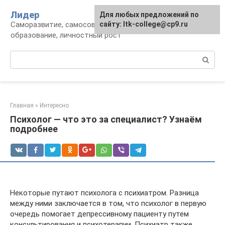
Перейти
Лидер
Для любых предложений по
к
Саморазвитие, самосовершенствование,
сайту: ltk-college@cp9.ru
контенту
образование, личностный рост
Поиск:
Главная
»
Интересно
Психолог — что это за специалист? Узнаём
подробнее
Некоторые путают психолога с психиатром. Разница
между ними заключается в том, что психолог в первую
очередь помогает депрессивному пациенту путем
консультирования и психотерапии. Психиатр также