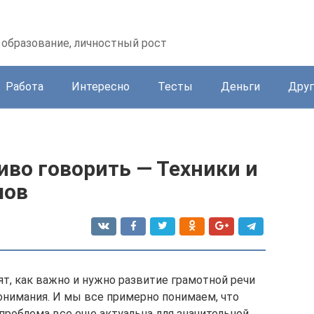
образование, личностный рост
Работа
Интересно
Тесты
Деньги
Друг
сиво говорить — Техники и
лов
т, как важно и нужно развитие грамотной речи
понимания. И мы все примерно понимаем, что
 проблема все еще актуальна для значительной