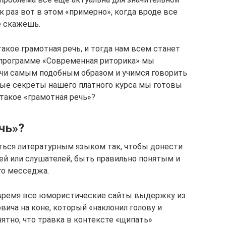
к раз вот в этом «примерно», когда вроде все
не скажешь.
акое грамотная речь, и тогда нам всем станет
й программе «Современная риторика» мы
ечи самым подобным образом и учимся говорить
рые секреты нашего платного курса мы готовы
 такое «грамотная речь»?
чь»?
яться литературным языком так, чтобы донести
ей или слушателей, быть правильно понятым и
го месседжа.
время все юмористические сайты выдержку из
ича на коне, который «наклонил голову и
нятно, что травка в контексте «щипать»