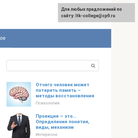
Для любых предложений по
сайту: ltk-college@cp9.ru
ое
Поиск:
Отчего человек может
потерять память –
методы восстановления
Психология
Проекция — это…
Определение понятия,
виды, механизм
Интересно