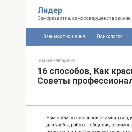
Перейти
Лидер
к
контенту
Саморазвитие, самосовершенствование, 
Взаимоотношения
Психология
Главная
»
Интересно
16 способов, Как кра
Советы профессиона
Нам всем со школьной скамьи твердя
для учебы, работы, общения, взаимо
имеется в виду. Почему же тогда эта