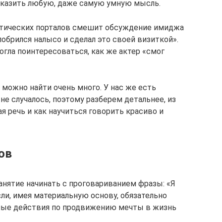
казить любую, даже самую умную мысль.
стических порталов смешит обсуждение имиджа
побрился налысо и сделал это своей визиткой».
гла поинтересоваться, как же актер «смог
можно найти очень много. У нас же есть
не случалось, поэтому разберем детальнее, из
я речь и как научиться говорить красиво и
ов
анятие начинать с проговариванием фразы: «Я
ли, имея материальную основу, обязательно
ьные действия по продвижению мечты в жизнь